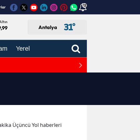
12
rlar
Altın
31
°
Antalya
9,99
am
Yerel
Antalya'da Gecekondu Yang
dakika Üçüncü Yol haberleri