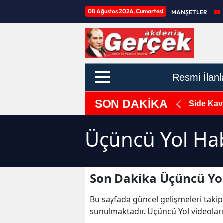
08 Ağustos 2026, Cumartesi
MANŞETLER
Resmi İlanl
SON DAKİKA
r Artıyor, Suç Oranı Artıyor"
Side Kav
Üçüncü Yol Hab
Son Dakika Üçüncü Yol
Bu sayfada güncel gelişmeleri takip
sunulmaktadır. Üçüncü Yol videoları