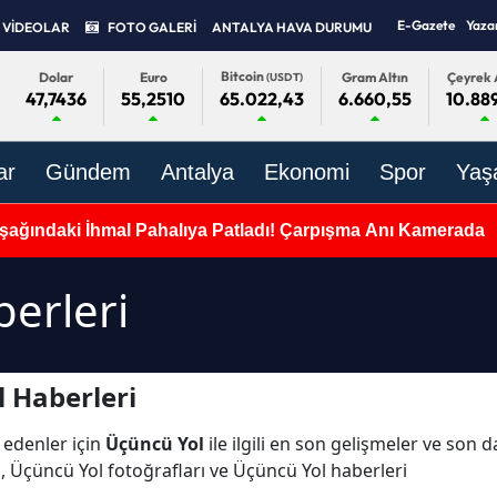
E-Gazete
Yaza
VİDEOLAR
FOTO GALERİ
ANTALYA HAVA DURUMU
Bitcoin
Dolar
Euro
Gram Altın
Çeyrek 
(USDT)
47,7436
55,2510
6.660,55
10.88
65.022,43
ar
Gündem
Antalya
Ekonomi
Spor
Yaş
şağındaki İhmal Pahalıya Patladı! Çarpışma Anı Kamerada
erleri
 Haberleri
 edenler için
Üçüncü Yol
ile ilgili en son gelişmeler ve son 
, Üçüncü Yol fotoğrafları ve Üçüncü Yol haberleri