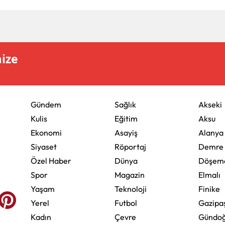
mize
Gündem
Sağlık
Akseki
Kulis
Eğitim
Aksu
Ekonomi
Asayiş
Alanya
Siyaset
Röportaj
Demre
Özel Haber
Dünya
Döşeme
Spor
Magazin
Elmalı
Yaşam
Teknoloji
Finike
Yerel
Futbol
Gazipa
Kadın
Çevre
Gündo