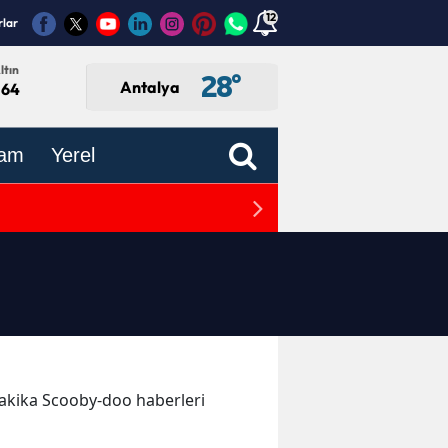
12
rlar
ltın
28
°
Antalya
,64
am
Yerel
Antalya’dan Öğretmenlere
 dakika Scooby-doo haberleri