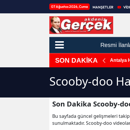
07 Ağustos 2026, Cuma
MANŞETLER
VİD
Resmi İlanl
SON DAKİKA
piti İçin Sahaya İndiler
Antalya 
Scooby-doo Ha
Son Dakika Scooby-do
Bu sayfada güncel gelişmeleri takip
sunulmaktadır. Scooby-doo videolar