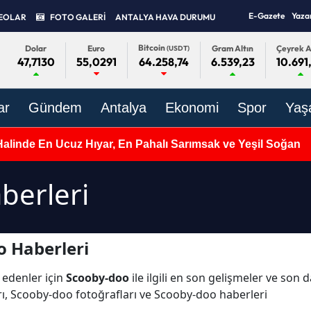
E-Gazete
Yaza
EOLAR
FOTO GALERİ
ANTALYA HAVA DURUMU
Bitcoin
Dolar
Euro
Gram Altın
Çeyrek A
(USDT)
47,7130
55,0291
6.539,23
10.691
64.258,74
ar
Gündem
Antalya
Ekonomi
Spor
Yaş
Halinde En Ucuz Hıyar, En Pahalı Sarımsak ve Yeşil Soğan
berleri
o Haberleri
 edenler için
Scooby-doo
ile ilgili en son gelişmeler ve son
ı, Scooby-doo fotoğrafları ve Scooby-doo haberleri