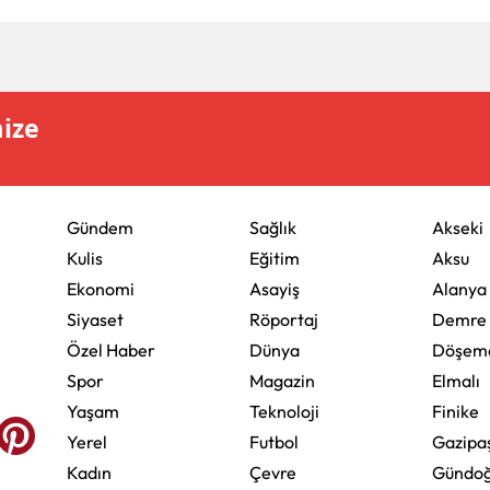
mize
Gündem
Sağlık
Akseki
Kulis
Eğitim
Aksu
Ekonomi
Asayiş
Alanya
Siyaset
Röportaj
Demre
Özel Haber
Dünya
Döşeme
Spor
Magazin
Elmalı
Yaşam
Teknoloji
Finike
Yerel
Futbol
Gazipa
Kadın
Çevre
Gündo