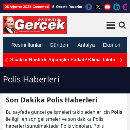
08 Ağustos 2026, Cumartesi
E-Gazete
Yazarlar
Resmi İlanlar
Gündem
Antalya
Ekonomi
okak
Sıcaklar Bastırdı, Siparişler Patladı! Klima Talebi
An
e Son
Yüzde 171 Arttı
Polis Haberleri
Son Dakika Polis Haberleri
Bu sayfada güncel gelişmeleri takip edenler için
Polis
ile ilgili en son gelişmeler ve son dakika Polis
haberleri sunulmaktadır. Polis videoları, Polis