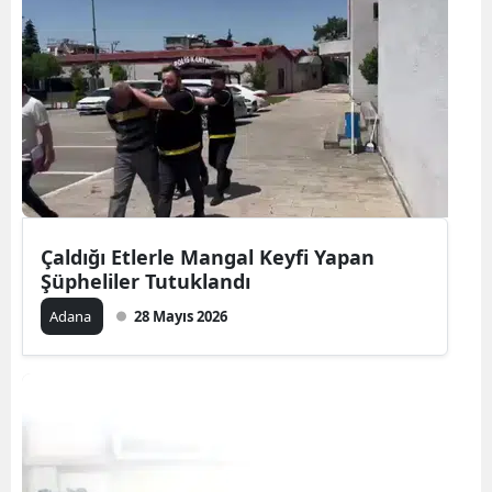
Çaldığı Etlerle Mangal Keyfi Yapan
Şüpheliler Tutuklandı
Adana
28 Mayıs 2026