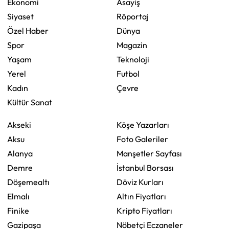
Ekonomi
Asayiş
Siyaset
Röportaj
Özel Haber
Dünya
Spor
Magazin
Yaşam
Teknoloji
Yerel
Futbol
Kadın
Çevre
Kültür Sanat
Akseki
Köşe Yazarları
Aksu
Foto Galeriler
Alanya
Manşetler Sayfası
Demre
İstanbul Borsası
Döşemealtı
Döviz Kurları
Elmalı
Altın Fiyatları
Finike
Kripto Fiyatları
Gazipaşa
Nöbetçi Eczaneler