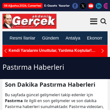
08 Ağustos 2026, Cumartesi
E-Gazete
Yazarlar
Resmi İlanlar
Gündem
Antalya
Ekonomi
Kendi Yaralarını Unuttular, Yardıma Koştular!
D
Mersin'de Ambulans ile Otomobil Çarpıştı, 5 Yaralı!
Zi
Pastırma Haberleri
Son Dakika Pastırma Haberleri
Bu sayfada güncel gelişmeleri takip edenler için
Pastırma
ile ilgili en son gelişmeler ve son dakika
Pastırma haberleri sunulmaktadır. Pastırma videoları,