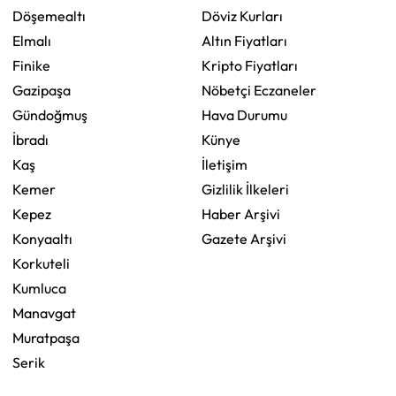
Döşemealtı
Döviz Kurları
Elmalı
Altın Fiyatları
Finike
Kripto Fiyatları
Gazipaşa
Nöbetçi Eczaneler
Gündoğmuş
Hava Durumu
İbradı
Künye
Kaş
İletişim
Kemer
Gizlilik İlkeleri
Kepez
Haber Arşivi
Konyaaltı
Gazete Arşivi
Korkuteli
Kumluca
Manavgat
Muratpaşa
Serik