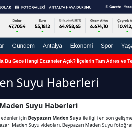
E-Gazete
Yaza
EOLAR
FOTO GALERİ
ANTALYA HAVA DURUMU
Bitcoin
Dolar
Euro
Gram Altın
Çeyrek A
(USDT)
47,7054
55,1812
6.674,10
10.912
64.958,65
ar
Gündem
Antalya
Ekonomi
Spor
Yaş
da Bu Gece Hangi Eczaneler Açık? İlçelerin Tam Adres ve Tel
en Suyu Haberleri
 Maden Suyu Haberleri
 edenler için
Beypazarı Maden Suyu
ile ilgili en son geli
pazarı Maden Suyu videoları, Beypazarı Maden Suyu fotoğra