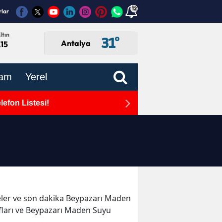
12
rlar
ltın
31
°
Antalya
,15
am
Yerel
efon Listesi!
Antalya Büyükşehir Beled
şmeler ve son dakika Beypazarı Maden
fları ve Beypazarı Maden Suyu