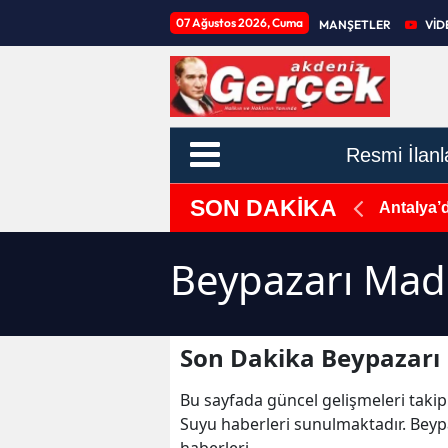
07 Ağustos 2026, Cuma
MANŞETLER
VİD
Resmi İlanl
SON DAKİKA
eyeceğiz!
Antalya’
Beypazarı Mad
Son Dakika Beypazarı
Bu sayfada güncel gelişmeleri takip
Suyu haberleri sunulmaktadır. Bey