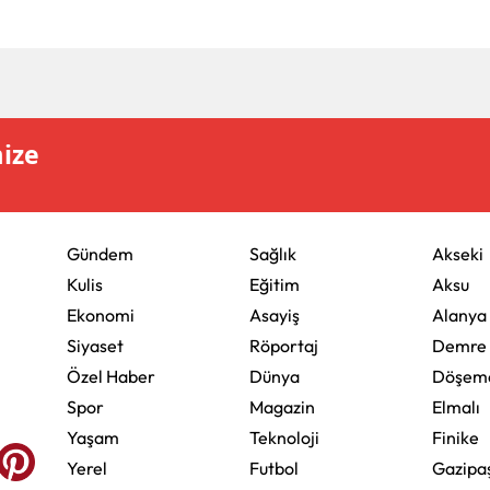
mize
Gündem
Sağlık
Akseki
Kulis
Eğitim
Aksu
Ekonomi
Asayiş
Alanya
Siyaset
Röportaj
Demre
Özel Haber
Dünya
Döşeme
Spor
Magazin
Elmalı
Yaşam
Teknoloji
Finike
Yerel
Futbol
Gazipa