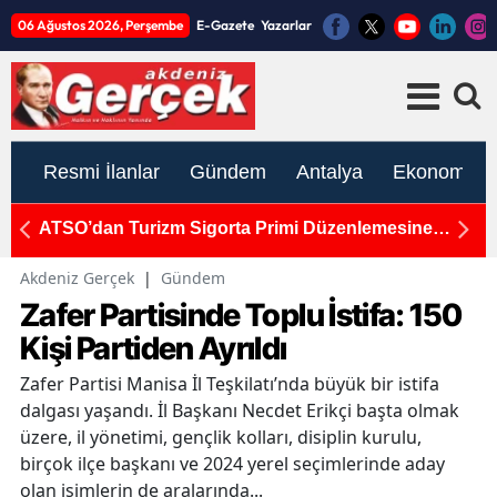
06 Ağustos 2026, Perşembe
E-Gazete
Yazarlar
Resmi İlanlar
Gündem
Antalya
Ekonomi
 ve
ATSO’dan Turizm Sigorta Primi Düzenlemesine
25
Kapsam Genişletme Talebi
"
Akdeniz Gerçek
|
Gündem
Zafer Partisinde Toplu İstifa: 150
Kişi Partiden Ayrıldı
Zafer Partisi Manisa İl Teşkilatı’nda büyük bir istifa
dalgası yaşandı. İl Başkanı Necdet Erikçi başta olmak
üzere, il yönetimi, gençlik kolları, disiplin kurulu,
birçok ilçe başkanı ve 2024 yerel seçimlerinde aday
olan isimlerin de aralarında...