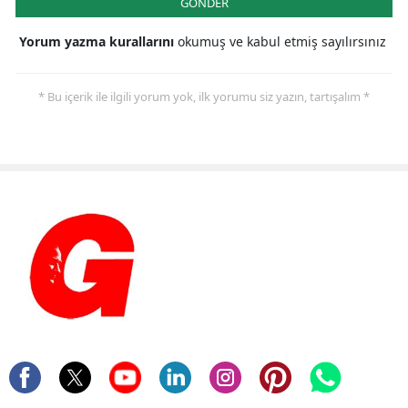
GÖNDER
Yorum yazma kurallarını
okumuş ve kabul etmiş sayılırsınız
* Bu içerik ile ilgili yorum yok, ilk yorumu siz yazın, tartışalım *