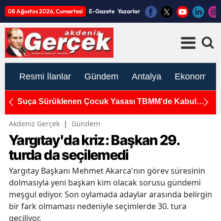
08 Ağustos 2026, Cumartesi
E-Gazete
Yazarlar
Resmi İlanlar
Gündem
Antalya
Ekonomi
Suça Sürüklenen Çocuk Yasası TBMM'de Kabul
K
Edildi
S
Akdeniz Gerçek
|
Gündem
Yargıtay'da kriz: Başkan 29.
turda da seçilemedi
Yargıtay Başkanı Mehmet Akarca'nın görev süresinin
dolmasıyla yeni başkan kim olacak sorusu gündemi
meşgul ediyor. Son oylamada adaylar arasında belirgin
bir fark olmaması nedeniyle seçimlerde 30. tura
geçiliyor.