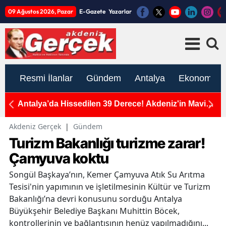
09 Ağustos 2026, Pazar
E-Gazete
Yazarlar
Resmi İlanlar
Gündem
Antalya
Ekonomi
Vergi
Antalya’da Hissedilen 39 Derece! Akdeniz'in Mavi
A
Sularına Sığındılar
Akdeniz Gerçek
|
Gündem
Turizm Bakanlığı turizme zarar!
Çamyuva koktu
Songül Başkaya’nın, Kemer Çamyuva Atık Su Arıtma
Tesisi'nin yapımının ve işletilmesinin Kültür ve Turizm
Bakanlığı’na devri konusunu sorduğu Antalya
Büyükşehir Belediye Başkanı Muhittin Böcek,
kontrollerinin ve bağlantısının henüz yapılmadığını...