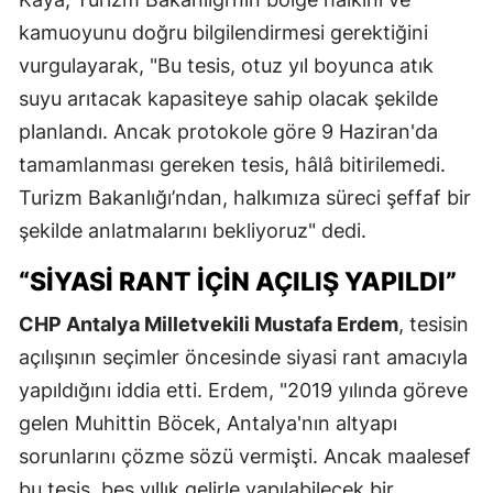
kamuoyunu doğru bilgilendirmesi gerektiğini
vurgulayarak, "Bu tesis, otuz yıl boyunca atık
suyu arıtacak kapasiteye sahip olacak şekilde
planlandı. Ancak protokole göre 9 Haziran'da
tamamlanması gereken tesis, hâlâ bitirilemedi.
Turizm Bakanlığı’ndan, halkımıza süreci şeffaf bir
şekilde anlatmalarını bekliyoruz" dedi.
“SİYASİ RANT İÇİN AÇILIŞ YAPILDI”
CHP Antalya Milletvekili Mustafa Erdem
, tesisin
açılışının seçimler öncesinde siyasi rant amacıyla
yapıldığını iddia etti. Erdem, "2019 yılında göreve
gelen Muhittin Böcek, Antalya'nın altyapı
sorunlarını çözme sözü vermişti. Ancak maalesef
bu tesis, beş yıllık gelirle yapılabilecek bir