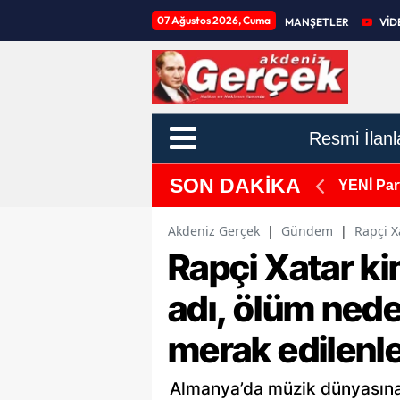
07 Ağustos 2026, Cuma
MANŞETLER
VİD
Resmi İlanl
SON DAKİKA
: 7-8-9 Ağustos Programı Açıklandı
YENİ Part
domino e
Akdeniz Gerçek
|
Gündem
|
Rapçi X
Rapçi Xatar ki
adı, ölüm nede
merak edilenl
Almanya’da müzik dünyasına 