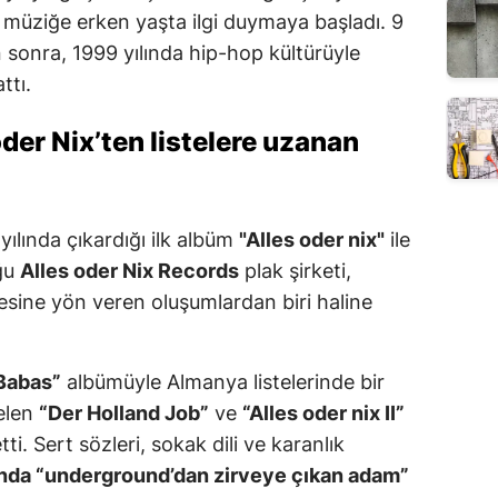
 müziğe erken yaşta ilgi duymaya başladı. 9
 sonra, 1999 yılında hip-hop kültürüyle
ttı.
oder Nix’ten listelere uzanan
yılında çıkardığı ilk albüm
"Alles oder nix"
ile
uğu
Alles oder Nix Records
plak şirketi,
sine yön veren oluşumlardan biri haline
 Babas”
albümüyle Almanya listelerinde bir
elen
“Der Holland Job”
ve
“Alles oder nix II”
tti. Sert sözleri, sokak dili ve karanlık
nda “underground’dan zirveye çıkan adam”