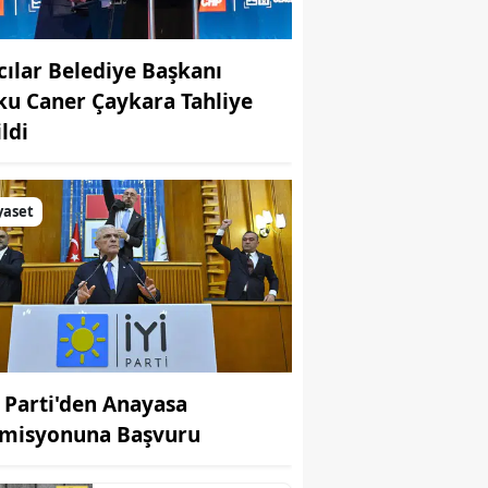
cılar Belediye Başkanı
ku Caner Çaykara Tahliye
ldi
yaset
İ Parti'den Anayasa
misyonuna Başvuru