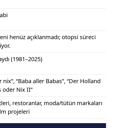
abi
ni henüz açıklanmadı; otopsi süreci
yor.
aydı (1981–2025)
r nix”, “Baba aller Babas”, “Der Holland
s oder Nix II”
tleri, restoranlar, moda/tütün markaları
ilm projeleri