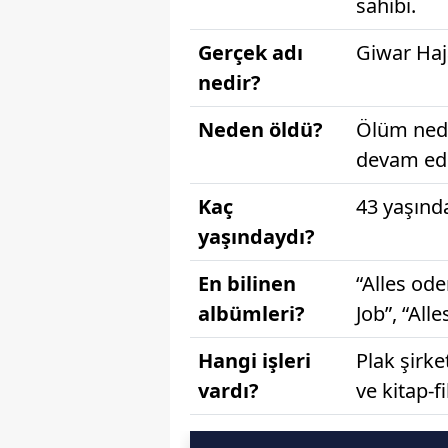
sahibi.
Gerçek adı
Giwar Haj
nedir?
Neden öldü?
Ölüm nede
devam edi
Kaç
43 yaşınd
yaşındaydı?
En bilinen
“Alles ode
albümleri?
Job”, “Alle
Hangi işleri
Plak şirke
vardı?
ve kitap-f