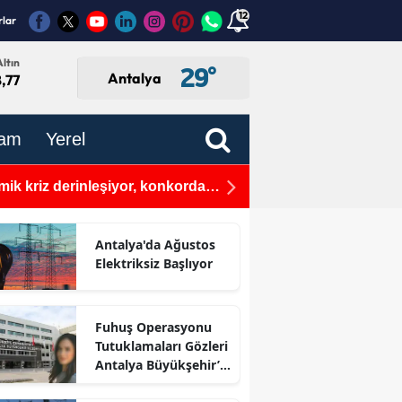
12
rlar
ltın
29
°
Antalya
,77
am
Yerel
mik kriz derinleşiyor, konkordato
Mersin'de 3.5 Büyüklüğü
 edilenler
Antalya'da Ağustos
Elektriksiz Başlıyor
Fuhuş Operasyonu
Tutuklamaları Gözleri
Antalya Büyükşehir’e
Çevirdi