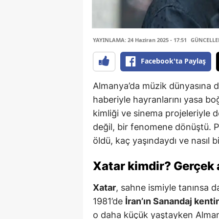
YAYINLAMA: 24 Haziran 2025 - 17:51
GÜNCELLEM
Facebook'ta Paylaş
Almanya’da müzik dünyasına da
haberiyle hayranlarını yasa boğ
kimliği ve sinema projeleriyle 
değil, bir fenomene dönüştü. P
öldü, kaç yaşındaydı ve nasıl bi
Xatar kimdir? Gerçek 
Xatar
, sahne ismiyle tanınsa 
1981’de
İran’ın Sanandaj kenti
o daha küçük yaştayken Almanya