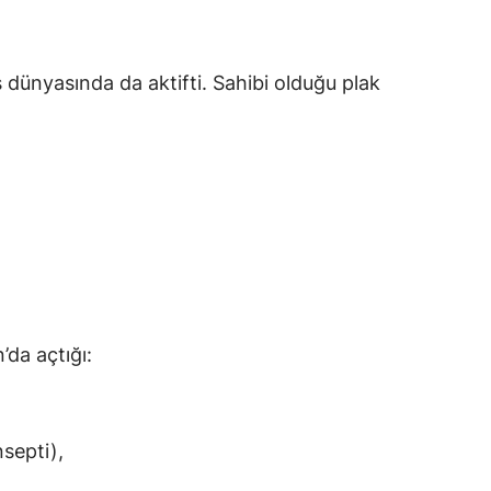
ş dünyasında da aktifti. Sahibi olduğu plak
’da açtığı:
septi),