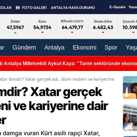
E-Gazete
Yaza
EOLAR
FOTO GALERİ
ANTALYA HAVA DURUMU
Bitcoin
Dolar
Euro
Gram Altın
Çeyrek A
(USDT)
47,5967
54,9734
6.482,43
10.598
64.479,77
ar
Gündem
Antalya
Ekonomi
Spor
Yaş
i Antalya Milletvekili Aykut Kaya: “Tarım sektöründe ekono
tkisi oluşturuyor”
atar kimdir? Xatar gerçek adı, ölüm nedeni ve kariyerine dair merak
mdir? Xatar gerçek
ni ve kariyerine dair
er
damga vuran Kürt asıllı rapçi Xatar,