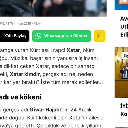
Av
E: 15 Temmuz 2025 - 16:44
Ut
Edi
X'de Paylaş
Whatsapp'tan Gönder
mga vuran Kürt asıllı rapçi
Xatar
, ölüm
Si
du. Müzikal başarısının yanı sıra iş insanı
de dikkat çeken Xatar, sadece bir sanatçı
eki,
Xatar kimdir
, gerçek adı ne, neden
r kariyer bıraktı? İşte tüm merak edilenler...
adı ve kökeni
İY
da gerçek adı
Giwar Hajabi
’dir. 24 Aralık
Ko
nde
doğdu. Kürt kökenli olan Xatar’ın ailesi,
’ya göç etti. Çocukluk ve gençlik yıllarını