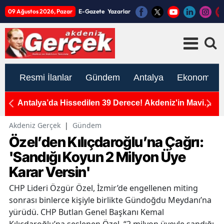
09 Ağustos 2026, Pazar
E-Gazete
Yazarlar
Resmi İlanlar
Gündem
Antalya
Ekonomi
Vergi
Antalya’da Hissedilen 39 Derece! Akdeniz'in Mavi
A
Sularına Sığındılar
Akdeniz Gerçek
|
Gündem
Özel’den Kılıçdaroğlu’na Çağrı:
'Sandığı Koyun 2 Milyon Üye
Karar Versin'
CHP Lideri Özgür Özel, İzmir’de engellenen miting
sonrası binlerce kişiyle birlikte Gündoğdu Meydanı’na
yürüdü. CHP Butlan Genel Başkanı Kemal