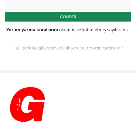
GÖNDER
Yorum yazma kurallarını
okumuş ve kabul etmiş sayılırsınız
* Bu içerik ile ilgili yorum yok, ilk yorumu siz yazın, tartışalım *