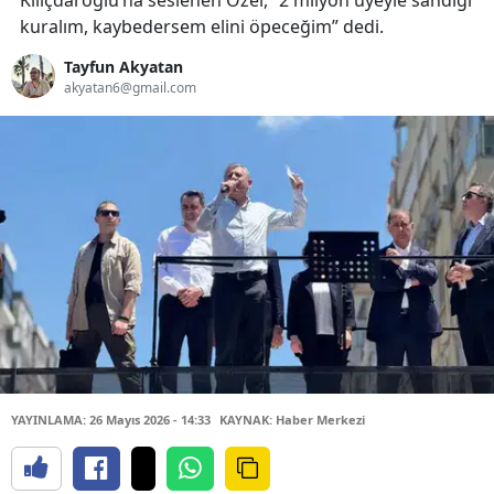
Kılıçdaroğlu’na seslenen Özel, “2 milyon üyeyle sandığı
kuralım, kaybedersem elini öpeceğim” dedi.
Tayfun Akyatan
akyatan6@gmail.com
YAYINLAMA: 26 Mayıs 2026 - 14:33
KAYNAK: Haber Merkezi