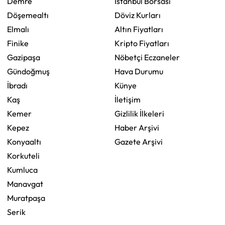
Demre
İstanbul Borsası
Döşemealtı
Döviz Kurları
Elmalı
Altın Fiyatları
Finike
Kripto Fiyatları
Gazipaşa
Nöbetçi Eczaneler
Gündoğmuş
Hava Durumu
İbradı
Künye
Kaş
İletişim
Kemer
Gizlilik İlkeleri
Kepez
Haber Arşivi
Konyaaltı
Gazete Arşivi
Korkuteli
Kumluca
Manavgat
Muratpaşa
Serik