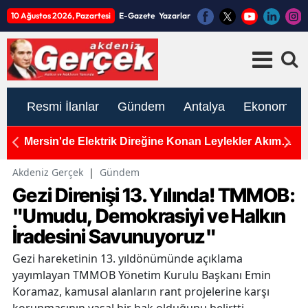
10 Ağustos 2026, Pazartesi
E-Gazete
Yazarlar
Resmi İlanlar
Gündem
Antalya
Ekonomi
Mersin'de Elektrik Direğine Konan Leylekler Akıma
Ul
Kapıldı! 3 Leylek Telef Oldu
C
Akdeniz Gerçek
|
Gündem
Gezi Direnişi 13. Yılında! TMMOB:
"Umudu, Demokrasiyi ve Halkın
İradesini Savunuyoruz"
Gezi hareketinin 13. yıldönümünde açıklama
yayımlayan TMMOB Yönetim Kurulu Başkanı Emin
Koramaz, kamusal alanların rant projelerine karşı