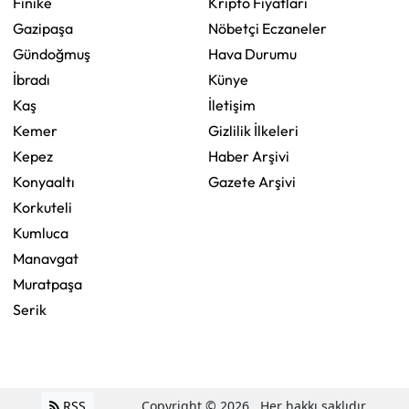
Finike
Kripto Fiyatları
Gazipaşa
Nöbetçi Eczaneler
Gündoğmuş
Hava Durumu
İbradı
Künye
Kaş
İletişim
Kemer
Gizlilik İlkeleri
Kepez
Haber Arşivi
Konyaaltı
Gazete Arşivi
Korkuteli
Kumluca
Manavgat
Muratpaşa
Serik
RSS
Copyright © 2026 . Her hakkı saklıdır.