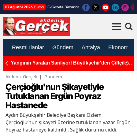
07 Ağustos 2026, Cuma
E-Gazete
Yazarlar
Resmi İlanlar
Gündem
Antalya
Ekonomi
ban
Yangının Yaraları Sarılıyor! Büyükşehir'den Çiftçilere
D
Naylon Desteği
ve
Akdeniz Gerçek
|
Gündem
Çerçioğlu'nun Şikayetiyle
Tutuklanan Ergün Poyraz
Hastanede
Aydın Büyükşehir Belediye Başkanı Özlem
Çerçioğlu’nun şikayeti üzerine tutuklanan yazar Ergün
Poyraz hastaneye kaldırıldı. Sağlık durumu ciddi.