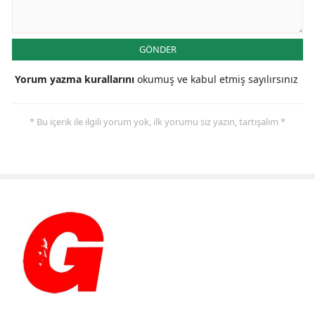
GÖNDER
Yorum yazma kurallarını
okumuş ve kabul etmiş sayılırsınız
* Bu içerik ile ilgili yorum yok, ilk yorumu siz yazın, tartışalım *