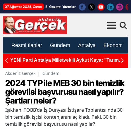
07 Ağustos 2026, Cuma
E-Gazete
Yazarlar
Resmi İlanlar
Gündem
Antalya
Ekonomi
usu:
YENİ Parti Antalya Milletvekili Aykut Kaya: “Tarım
M
sektöründe ekonomik kriz derinleşiyor, konkordato
domino etkisi oluşturuyor”
Akdeniz Gerçek
|
Gündem
2024 TYP ile MEB 30 bin temizlik
görevlisi başvurusu nasıl yapılır?
Şartları neler?
Işıkhan, TOBB'da İş Dünyası İstişare Toplantısı'nda 30
bin temizlik işçisi kontenjanını açıkladı. Peki, 30 bin
temizlik görevlisi başvurusu nasıl yapılır?