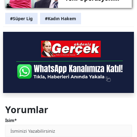
Ahmet Çakar
Gözaltında
#Süper Lig
#Kadın Hakem
Yorumlar
İsim*