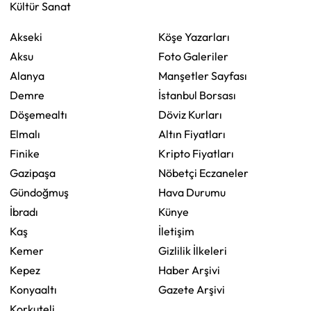
Kültür Sanat
Akseki
Köşe Yazarları
Aksu
Foto Galeriler
Alanya
Manşetler Sayfası
Demre
İstanbul Borsası
Döşemealtı
Döviz Kurları
Elmalı
Altın Fiyatları
Finike
Kripto Fiyatları
Gazipaşa
Nöbetçi Eczaneler
Gündoğmuş
Hava Durumu
İbradı
Künye
Kaş
İletişim
Kemer
Gizlilik İlkeleri
Kepez
Haber Arşivi
Konyaaltı
Gazete Arşivi
Korkuteli