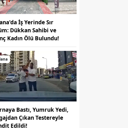
ana'da İş Yerinde Sır
üm: Dükkan Sahibi ve
nç Kadın Ölü Bulundu!
dana
rnaya Bastı, Yumruk Yedi,
gajdan Çıkan Testereyle
dit Edildi!