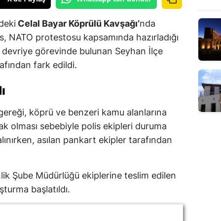
ndeki
Celal Bayar Köprülü Kavşağı’
nda
hıs, NATO protestosu kapsamında hazırladığı
, devriye görevinde bulunan Seyhan İlçe
fından fark edildi.
ı
ı gereği, köprü ve benzeri kamu alanlarına
ak olması sebebiyle polis ekipleri duruma
lınırken, asılan pankart ekipler tarafından
lik Şube Müdürlüğü ekiplerine teslim edilen
turma başlatıldı.