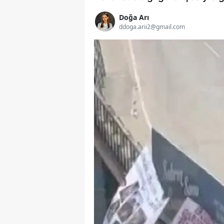
Doğa Arı
ddoga.arii2@gmail.com