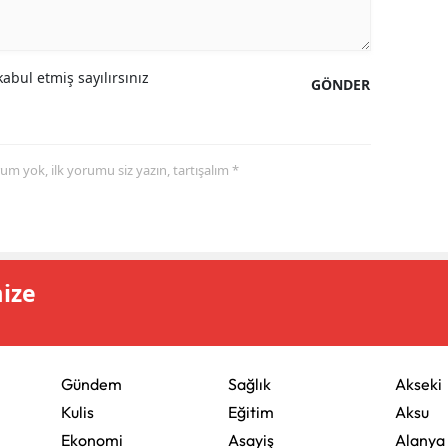
abul etmiş sayılırsınız
GÖNDER
yorum yok, ilk yorumu siz yazın, tartışalım *
mize
Gündem
Sağlık
Akseki
Kulis
Eğitim
Aksu
Ekonomi
Asayiş
Alanya