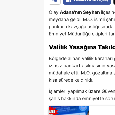
Olay
Adana'nın Seyhan
ilçesi
meydana geldi. M.O. isimli şa
pankartı kavşağa astığı sırada
Emniyet Müdürlüğü ekipleri tara
Valilik Yasağına Takıld
Bölgede alınan valilik kararlar
izinsiz pankart asılmasının yas
müdahale etti. M.O. gözaltına a
kısa sürede kaldırıldı.
İşlemleri yapılmak üzere Güven
şahıs hakkında emniyette soruş