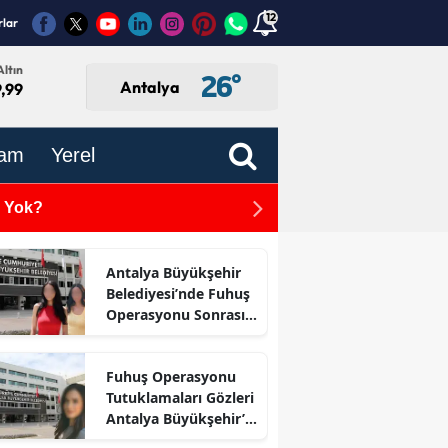
12
rlar
ltın
26
°
Antalya
,99
am
Yerel
n Yok?
Serik'te LPG'li Otomobil Ya
Antalya Büyükşehir
Belediyesi’nde Fuhuş
Operasyonu Sonrası
İlk Adım
Fuhuş Operasyonu
Tutuklamaları Gözleri
Antalya Büyükşehir’e
Çevirdi