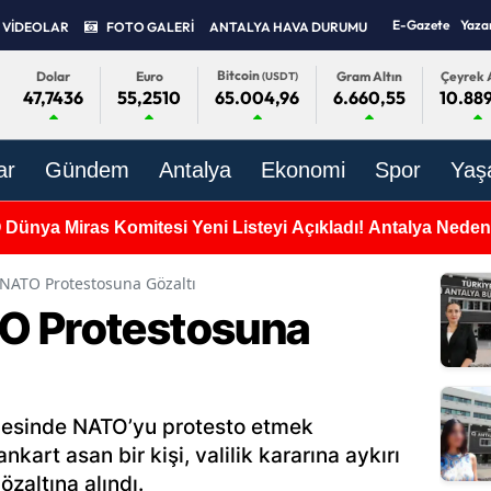
E-Gazete
Yaza
VİDEOLAR
FOTO GALERİ
ANTALYA HAVA DURUMU
Bitcoin
Dolar
Euro
Gram Altın
Çeyrek A
(USDT)
47,7436
55,2510
6.660,55
10.889
65.004,96
ar
Gündem
Antalya
Ekonomi
Spor
Yaş
ünya Miras Komitesi Yeni Listeyi Açıkladı! Antalya Nede
NATO Protestosuna Gözaltı
O Protestosuna
çesinde NATO’yu protesto etmek
art asan bir kişi, valilik kararına aykırı
özaltına alındı.