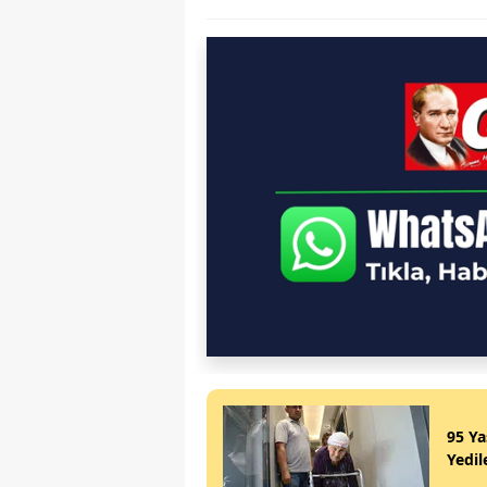
95 Ya
Yedil