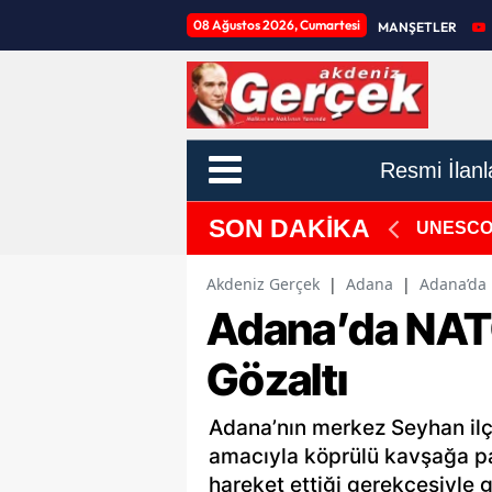
08 Ağustos 2026, Cumartesi
MANŞETLER
Resmi İlanl
SON DAKİKA
Başladı
UNESCO D
Akdeniz Gerçek
|
Adana
|
Adana’da 
Adana’da NAT
Gözaltı
Adana’nın merkez Seyhan il
amacıyla köprülü kavşağa pank
hareket ettiği gerekçesiyle g