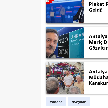
Plaket 
Geldi!
Antalya
Meriç Da
Gözaltı
Antalya
Müdahal
Karakur
#Adana
#Seyhan