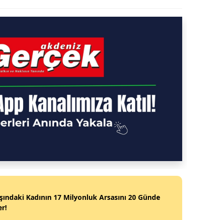
şındaki Kadının 17 Milyonluk Arsasını 20 Günde
er!