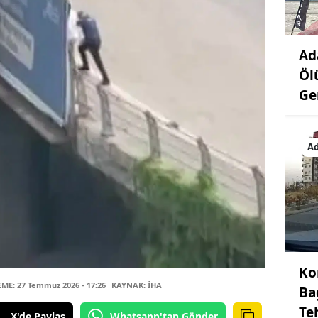
Ad
Öl
Ge
A
Ko
E: 27 Temmuz 2026 - 17:26
KAYNAK: İHA
Ba
Teh
X'de Paylaş
Whatsapp'tan Gönder