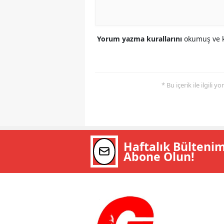
Yorum yazma kurallarını
okumuş ve k
* Bu içerik ile ilgili 
Haftalık Bülteni
Abone Olun!