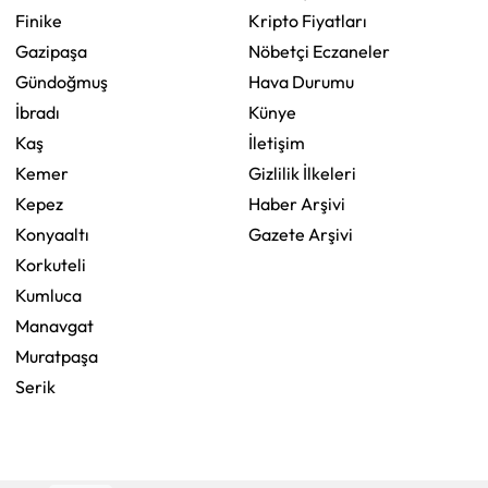
Finike
Kripto Fiyatları
Gazipaşa
Nöbetçi Eczaneler
Gündoğmuş
Hava Durumu
İbradı
Künye
Kaş
İletişim
Kemer
Gizlilik İlkeleri
Kepez
Haber Arşivi
Konyaaltı
Gazete Arşivi
Korkuteli
Kumluca
Manavgat
Muratpaşa
Serik