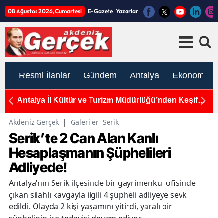
08 Ağustos 2026, Cumartesi
E-Gazete
Yazarlar
Resmi İlanlar
Gündem
Antalya
Ekonomi
de
Antalya İl Kültür ve Turizm Müdürlüğü’nden Keşif
A
Çağrısı: "İnsanlık Tarihinin İzleri, Karain’in
"
Derinliklerinde Saklı"
Akdeniz Gerçek
|
Galeriler
Serik
Serik’te 2 Can Alan Kanlı
Hesaplaşmanın Şüphelileri
Adliyede!
Antalya’nın Serik ilçesinde bir gayrimenkul ofisinde
çıkan silahlı kavgayla ilgili 4 şüpheli adliyeye sevk
edildi. Olayda 2 kişi yaşamını yitirdi, yaralı bir