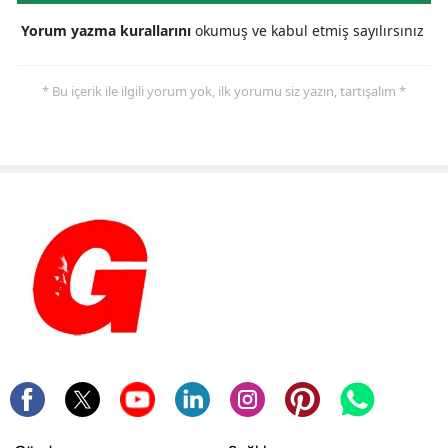
Yorum yazma kurallarını
okumuş ve kabul etmiş sayılırsınız
* Bu içerik ile ilgili yorum yok, ilk yorumu siz yazın, tartışalım *