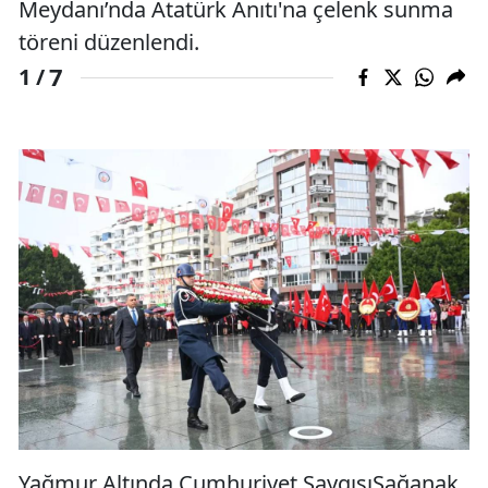
Meydanı’nda Atatürk Anıtı'na çelenk sunma
töreni düzenlendi.
7
1 /
Yağmur Altında Cumhuriyet SaygısıSağanak