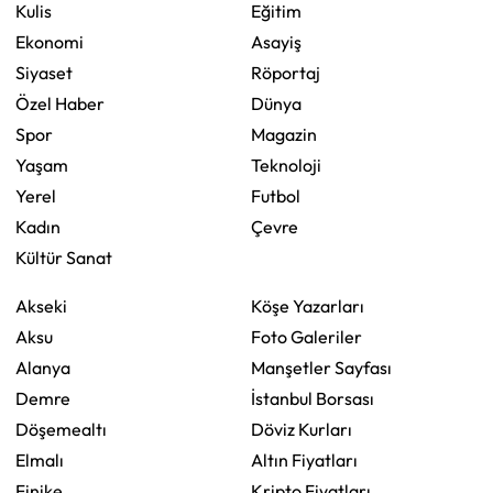
Kulis
Eğitim
Ekonomi
Asayiş
Siyaset
Röportaj
Özel Haber
Dünya
Spor
Magazin
Yaşam
Teknoloji
Yerel
Futbol
Kadın
Çevre
Kültür Sanat
Akseki
Köşe Yazarları
Aksu
Foto Galeriler
Alanya
Manşetler Sayfası
Demre
İstanbul Borsası
Döşemealtı
Döviz Kurları
Elmalı
Altın Fiyatları
Finike
Kripto Fiyatları