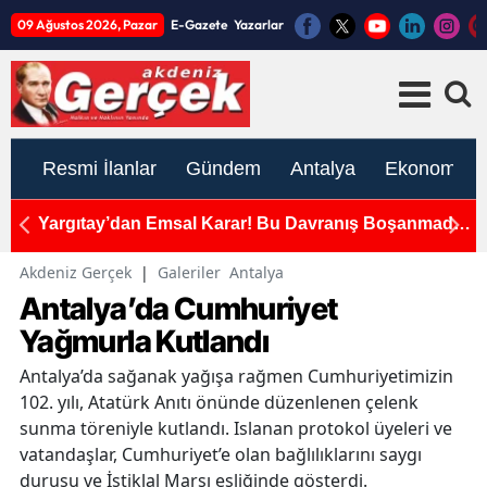
09 Ağustos 2026, Pazar
E-Gazete
Yazarlar
Resmi İlanlar
Gündem
Antalya
Ekonomi
ını
Yargıtay’dan Emsal Karar! Bu Davranış Boşanmada
A
Tam Kusur Sayıldı
Y
Akdeniz Gerçek
|
Galeriler
Antalya
Antalya’da Cumhuriyet
Yağmurla Kutlandı
Antalya’da sağanak yağışa rağmen Cumhuriyetimizin
102. yılı, Atatürk Anıtı önünde düzenlenen çelenk
sunma töreniyle kutlandı. Islanan protokol üyeleri ve
vatandaşlar, Cumhuriyet’e olan bağlılıklarını saygı
duruşu ve İstiklal Marşı eşliğinde gösterdi.