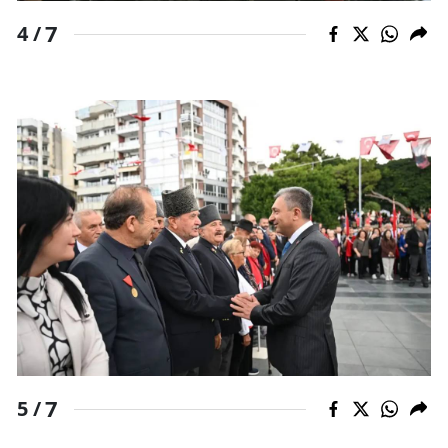
7
4 /
7
5 /