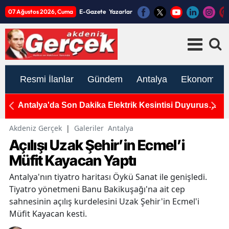
07 Ağustos 2026, Cuma
E-Gazete
Yazarlar
Resmi İlanlar
Gündem
Antalya
Ekonomi
nce
Antalya'da Son Dakika Elektrik Kesintisi Duyurusu:
YE
7-8-9 Ağustos Programı Açıklandı
s
d
Akdeniz Gerçek
|
Galeriler
Antalya
Açılışı Uzak Şehir’in Ecmel’i
Müfit Kayacan Yaptı
Antalya'nın tiyatro haritası Öykü Sanat ile genişledi.
Tiyatro yönetmeni Banu Bakikuşağı'na ait cep
sahnesinin açılış kurdelesini Uzak Şehir'in Ecmel'i
Müfit Kayacan kesti.