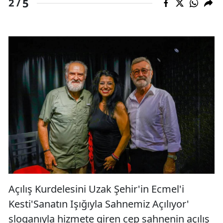
5
2 /
Açılış Kurdelesini Uzak Şehir'in Ecmel'i
Kesti'Sanatın Işığıyla Sahnemiz Açılıyor'
sloganıyla hizmete giren cep sahnenin açılış