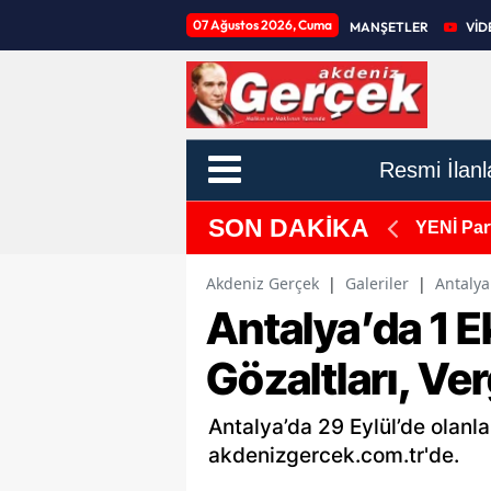
07 Ağustos 2026, Cuma
MANŞETLER
VİD
Resmi İlanl
SON DAKİKA
: 7-8-9 Ağustos Programı Açıklandı
YENİ Part
domino e
Akdeniz Gerçek
|
Galeriler
|
Antalya
Antalya’da 1 
Gözaltları, Ve
Antalya’da 29 Eylül’de olanl
akdenizgercek.com.tr'de.