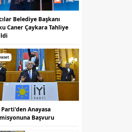
cılar Belediye Başkanı
ku Caner Çaykara Tahliye
ldi
yaset
İ Parti'den Anayasa
misyonuna Başvuru