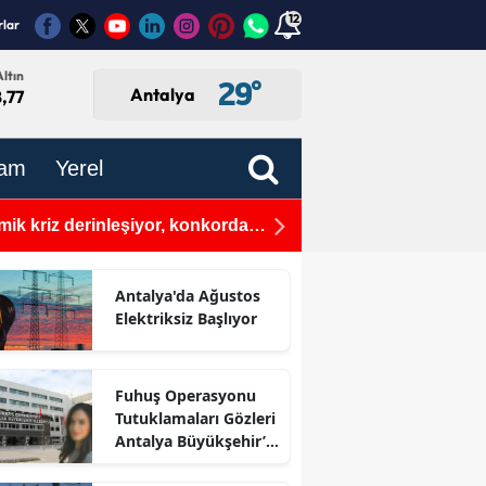
12
rlar
ltın
29
°
Antalya
,77
am
Yerel
mik kriz derinleşiyor, konkordato
Mersin'de 3.5 Büyüklüğü
Antalya'da Ağustos
Elektriksiz Başlıyor
Fuhuş Operasyonu
Tutuklamaları Gözleri
Antalya Büyükşehir’e
Çevirdi