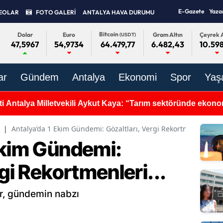
E-Gazete
Yaza
EOLAR
FOTO GALERİ
ANTALYA HAVA DURUMU
Bitcoin
Dolar
Euro
Gram Altın
Çeyrek A
(USDT)
47,5967
54,9734
6.482,43
10.598
64.479,77
ar
Gündem
Antalya
Ekonomi
Spor
Yaş
i Antalya Milletvekili Aykut Kaya: “Tarım sektöründe ekono
tkisi oluşturuyor”
|
Antalya’da 1 Ekim Gündemi: Gözaltları, Vergi Rekortmenleri...
Ekim Gündemi:
rgi Rekortmenleri...
ar, gündemin nabzı