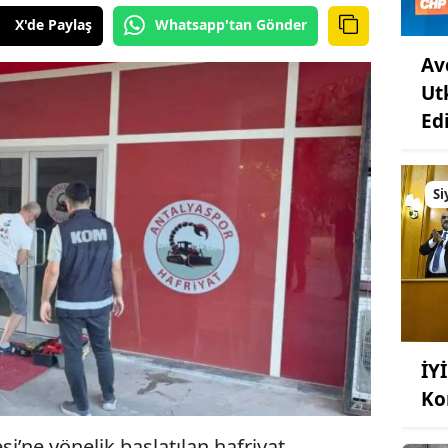
X'de Paylaş
Whatsapp'tan Gönder
Av
Ut
Edi
Si
İY
Ko
i’ne yönelik başlatılan hafriyat