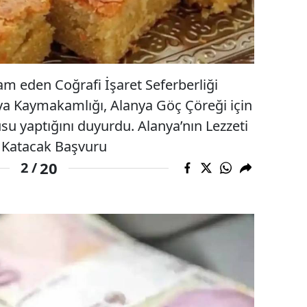
am eden Coğrafi İşaret Seferberliği
a Kaymakamlığı, Alanya Göç Çöreği için
usu yaptığını duyurdu. Alanya’nın Lezzeti
r Katacak Başvuru
20
2 /