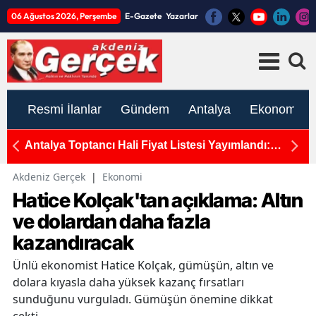
06 Ağustos 2026, Perşembe
E-Gazete
Yazarlar
Resmi İlanlar
Gündem
Antalya
Ekonomi
rcek
Antalya Toptancı Hali Fiyat Listesi Yayımlandı:
T
Sebze ve Meyvede Son Durum
H
Akdeniz Gerçek
|
Ekonomi
Hatice Kolçak'tan açıklama: Altın
ve dolardan daha fazla
kazandıracak
Ünlü ekonomist Hatice Kolçak, gümüşün, altın ve
dolara kıyasla daha yüksek kazanç fırsatları
sunduğunu vurguladı. Gümüşün önemine dikkat