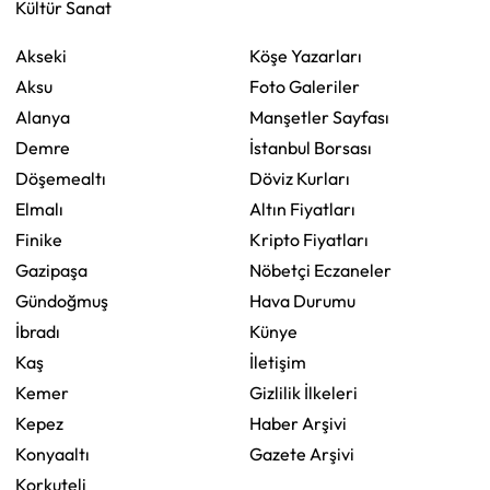
Kültür Sanat
Akseki
Köşe Yazarları
Aksu
Foto Galeriler
Alanya
Manşetler Sayfası
Demre
İstanbul Borsası
Döşemealtı
Döviz Kurları
Elmalı
Altın Fiyatları
Finike
Kripto Fiyatları
Gazipaşa
Nöbetçi Eczaneler
Gündoğmuş
Hava Durumu
İbradı
Künye
Kaş
İletişim
Kemer
Gizlilik İlkeleri
Kepez
Haber Arşivi
Konyaaltı
Gazete Arşivi
Korkuteli