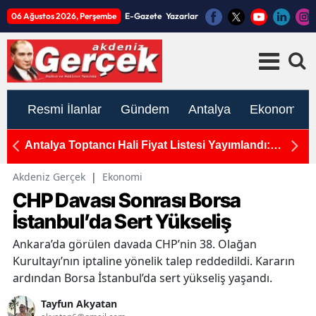
06 Ağustos 2026, Perşembe
E-Gazete
Yazarlar
Resmi İlanlar
Gündem
Antalya
Ekonomi
rcek
Antalya Toptancı Hali Fiyat Listesi Yayımlandı:
T
Sebze ve Meyvede Son Durum
H
Akdeniz Gerçek
|
Ekonomi
CHP Davası Sonrası Borsa
İstanbul’da Sert Yükseliş
Ankara’da görülen davada CHP’nin 38. Olağan
Kurultayı’nın iptaline yönelik talep reddedildi. Kararın
ardından Borsa İstanbul’da sert yükseliş yaşandı.
Tayfun Akyatan