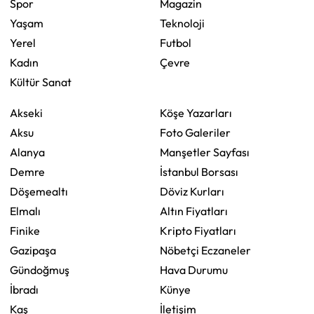
Spor
Magazin
Yaşam
Teknoloji
Yerel
Futbol
Kadın
Çevre
Kültür Sanat
Akseki
Köşe Yazarları
Aksu
Foto Galeriler
Alanya
Manşetler Sayfası
Demre
İstanbul Borsası
Döşemealtı
Döviz Kurları
Elmalı
Altın Fiyatları
Finike
Kripto Fiyatları
Gazipaşa
Nöbetçi Eczaneler
Gündoğmuş
Hava Durumu
İbradı
Künye
Kaş
İletişim