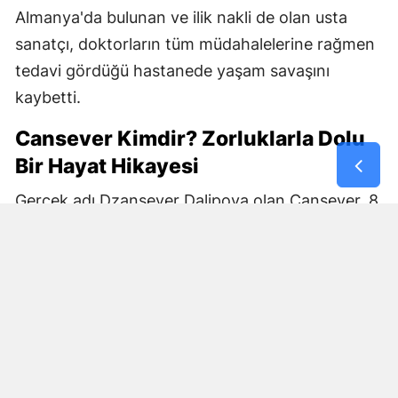
Almanya'da bulunan ve ilik nakli de olan usta
sanatçı, doktorların tüm müdahalelerine rağmen
tedavi gördüğü hastanede yaşam savaşını
kaybetti.
Cansever Kimdir? Zorluklarla Dolu
Bir Hayat Hikayesi
Gerçek adı Dzansever Dalipova olan Cansever, 8
Temmuz 1967 tarihinde Kuzey Makedonya'nın
Veles kentinde, Roman kökenli yedi çocuklu bir
ailede dünyaya geldi. Henüz çocuk yaşta
geçirdiği talihsiz bir kaza sonucu tek gözünü
kaybeden sanatçı, hayata müzikle tutundu ve
yeteneğiyle erken yaşlarda dikkat çekmeyi
başardı.