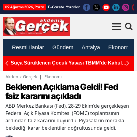
09 Ağustos 2026, Pazar
E-Gazete
Yazarlar
Resmi İlanlar
Gündem
Antalya
Ekonomi
Suça Sürüklenen Çocuk Yasası TBMM'de Kabul
K
Edildi
S
Akdeniz Gerçek
|
Ekonomi
Beklenen Açıklama Geldi! Fed
faiz kararını açıkladı
ABD Merkez Bankası (Fed), 28-29 Ekim’de gerçekleşen
Federal Açık Piyasa Komitesi (FOMC) toplantısının
ardından faiz kararını duyurdu. Piyasaların merakla
beklediği karar beklentiler doğrultusunda geldi.