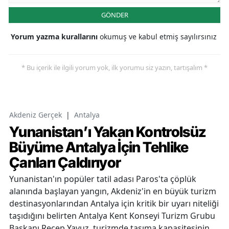
GÖNDER
Yorum yazma kurallarını
okumuş ve kabul etmiş sayılırsınız
* Bu içerik ile ilgili yorum yok, ilk yorumu siz yazın, tartışalım *
Akdeniz Gerçek
|
Antalya
Yunanistan’ı Yakan Kontrolsüz
Büyüme Antalya İçin Tehlike
Çanları Çaldırıyor
Yunanistan'ın popüler tatil adası Paros'ta çöplük
alanında başlayan yangın, Akdeniz'in en büyük turizm
destinasyonlarından Antalya için kritik bir uyarı niteliği
taşıdığını belirten Antalya Kent Konseyi Turizm Grubu
Başkanı Recep Yavuz, turizmde taşıma kapasitesinin