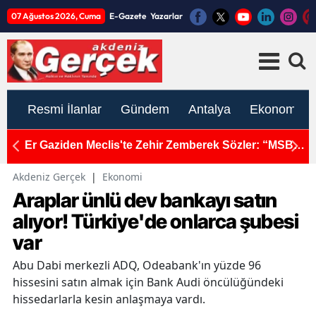
07 Ağustos 2026, Cuma
E-Gazete
Yazarlar
Resmi İlanlar
Gündem
Antalya
Ekonomi
İçin
Er Gaziden Meclis'te Zehir Zemberek Sözler: “MSB
M
Bizi Ölüme Gönderirken Problem Yok, Sosyal
M
Haklarda Çöp Gibi Kenara Atıyorsunuz”
Akdeniz Gerçek
|
Ekonomi
Araplar ünlü dev bankayı satın
alıyor! Türkiye'de onlarca şubesi
var
Abu Dabi merkezli ADQ, Odeabank'ın yüzde 96
hissesini satın almak için Bank Audi öncülüğündeki
hissedarlarla kesin anlaşmaya vardı.