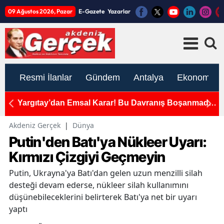
09 Ağustos 2026, Pazar
E-Gazete
Yazarlar
Resmi İlanlar
Gündem
Antalya
Ekonomi
ını
Yargıtay’dan Emsal Karar! Bu Davranış Boşanmada
A
Tam Kusur Sayıldı
Y
Akdeniz Gerçek
|
Dünya
Putin'den Batı'ya Nükleer Uyarı:
Kırmızı Çizgiyi Geçmeyin
Putin, Ukrayna'ya Batı'dan gelen uzun menzilli silah
desteği devam ederse, nükleer silah kullanımını
düşünebileceklerini belirterek Batı'ya net bir uyarı
yaptı