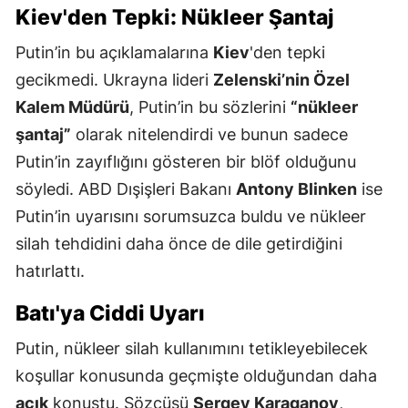
Kiev'den Tepki: Nükleer Şantaj
Putin’in bu açıklamalarına
Kiev
'den tepki
gecikmedi. Ukrayna lideri
Zelenski’nin Özel
Kalem Müdürü
, Putin’in bu sözlerini
“nükleer
şantaj”
olarak nitelendirdi ve bunun sadece
Putin’in zayıflığını gösteren bir blöf olduğunu
söyledi. ABD Dışişleri Bakanı
Antony Blinken
ise
Putin’in uyarısını sorumsuzca buldu ve nükleer
silah tehdidini daha önce de dile getirdiğini
hatırlattı.
Batı'ya Ciddi Uyarı
Putin, nükleer silah kullanımını tetikleyebilecek
koşullar konusunda geçmişte olduğundan daha
açık
konuştu. Sözcüsü
Sergey Karaganov
,