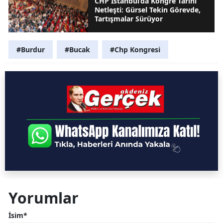
CHP İstanbul’da Kongre Tarihi
Netleşti: Gürsel Tekin Görevde,
Tartışmalar Sürüyor
#Burdur
#Bucak
#Chp Kongresi
Yorumlar
İsim*