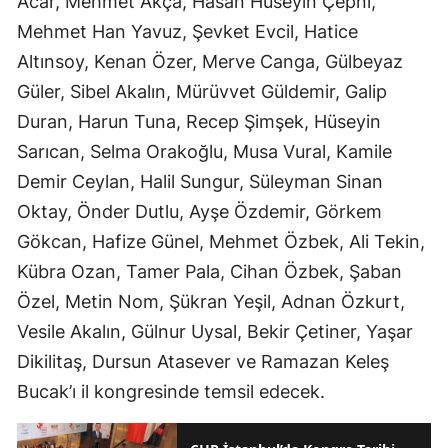
Acar, Mehmet Akça, Hasan Hüseyin Çepni,
Mehmet Han Yavuz, Şevket Evcil, Hatice
Altınsoy, Kenan Özer, Merve Canga, Gülbeyaz
Güler, Sibel Akalın, Mürüvvet Güldemir, Galip
Duran, Harun Tuna, Recep Şimşek, Hüseyin
Sarıcan, Selma Orakoğlu, Musa Vural, Kamile
Demir Ceylan, Halil Sungur, Süleyman Sinan
Oktay, Önder Dutlu, Ayşe Özdemir, Görkem
Gökcan, Hafize Günel, Mehmet Özbek, Ali Tekin,
Kübra Ozan, Tamer Pala, Cihan Özbek, Şaban
Özel, Metin Nom, Şükran Yeşil, Adnan Özkurt,
Vesile Akalın, Gülnur Uysal, Bekir Çetiner, Yaşar
Dikilitaş, Dursun Atasever ve Ramazan Keleş
Bucak’ı il kongresinde temsil edecek.