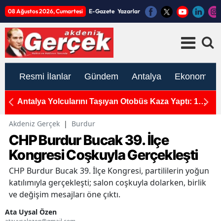
08 Ağustos 2026, Cumartesi
E-Gazete
Yazarlar
Resmi İlanlar
Gündem
Antalya
Ekonomi
Antalya Yolcularını Taşıyan Otobüs Kaza Yaptı: 1
Ko
Ölü, 15 Yaralı!
B
Akdeniz Gerçek
|
Burdur
CHP Burdur Bucak 39. İlçe
Kongresi Coşkuyla Gerçekleşti
CHP Burdur Bucak 39. İlçe Kongresi, partililerin yoğun
katılımıyla gerçekleşti; salon coşkuyla dolarken, birlik
ve değişim mesajları öne çıktı.
Ata Uysal Özen