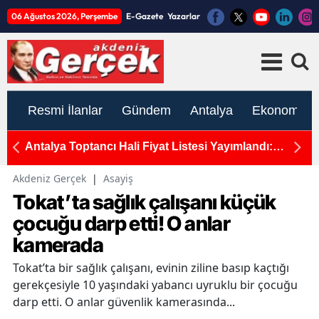
06 Ağustos 2026, Perşembe
E-Gazete
Yazarlar
Resmi İlanlar
Gündem
Antalya
Ekonomi
rcek
Antalya Toptancı Hali Fiyat Listesi Yayımlandı:
T
Sebze ve Meyvede Son Durum
H
Akdeniz Gerçek
|
Asayiş
Tokat’ta sağlık çalışanı küçük
çocuğu darp etti! O anlar
kamerada
Tokat’ta bir sağlık çalışanı, evinin ziline basıp kaçtığı
gerekçesiyle 10 yaşındaki yabancı uyruklu bir çocuğu
darp etti. O anlar güvenlik kamerasında...