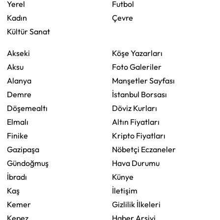
Yerel
Futbol
Kadın
Çevre
Kültür Sanat
Akseki
Köşe Yazarları
Aksu
Foto Galeriler
Alanya
Manşetler Sayfası
Demre
İstanbul Borsası
Döşemealtı
Döviz Kurları
Elmalı
Altın Fiyatları
Finike
Kripto Fiyatları
Gazipaşa
Nöbetçi Eczaneler
Gündoğmuş
Hava Durumu
İbradı
Künye
Kaş
İletişim
Kemer
Gizlilik İlkeleri
Kepez
Haber Arşivi