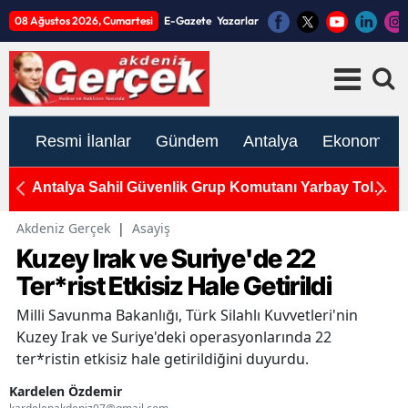
08 Ağustos 2026, Cumartesi
E-Gazete
Yazarlar
Resmi İlanlar
Gündem
Antalya
Ekonomi
Antalya Sahil Güvenlik Grup Komutanı Yarbay Tolga
M
Coşkun'a Veda Töreni
H
Akdeniz Gerçek
|
Asayiş
Kuzey Irak ve Suriye'de 22
Ter*rist Etkisiz Hale Getirildi
Milli Savunma Bakanlığı, Türk Silahlı Kuvvetleri'nin
Kuzey Irak ve Suriye'deki operasyonlarında 22
ter*ristin etkisiz hale getirildiğini duyurdu.
Kardelen Özdemir