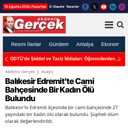
10 Ağustos 2026, Pazartesi
E-Gazete
Yazarlar
Resmi İlanlar
Gündem
Antalya
Ekonomi
k
ODTÜ'de Şiddet ve Taciz İddiaları: Öğrencilerden
1
Tepki ve İhraç Talebi
K
Akdeniz Gerçek
|
Asayiş
Balıkesir Edremit'te Cami
Bahçesinde Bir Kadın Ölü
Bulundu
Balıkesir’in Edremit ilçesinde bir cami bahçesinde 27
yaşındaki bir kadın ölü olarak bulundu. Şüpheli ölüm
olarak değerlendirildi.