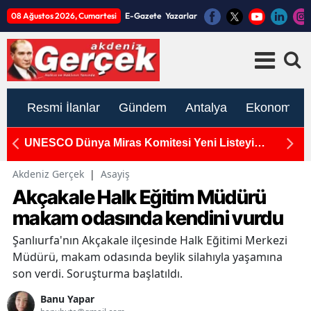
08 Ağustos 2026, Cumartesi
E-Gazete
Yazarlar
Resmi İlanlar
Gündem
Antalya
Ekonomi
ma
UNESCO Dünya Miras Komitesi Yeni Listeyi
S
Açıkladı! Antalya Neden Yok?
Ka
Akdeniz Gerçek
|
Asayiş
Akçakale Halk Eğitim Müdürü
makam odasında kendini vurdu
Şanlıurfa'nın Akçakale ilçesinde Halk Eğitimi Merkezi
Müdürü, makam odasında beylik silahıyla yaşamına
son verdi. Soruşturma başlatıldı.
Banu Yapar