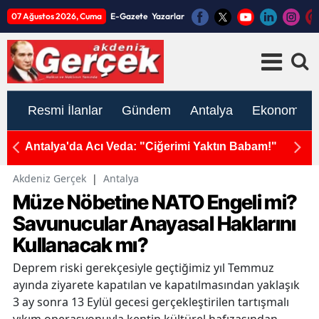
07 Ağustos 2026, Cuma
E-Gazete
Yazarlar
Resmi İlanlar
Gündem
Antalya
Ekonomi
Özel
Antalya'da Acı Veda: "Ciğerimi Yaktın Babam!"
A
Ön
Akdeniz Gerçek
|
Antalya
Müze Nöbetine NATO Engeli mi?
Savunucular Anayasal Haklarını
Kullanacak mı?
Deprem riski gerekçesiyle geçtiğimiz yıl Temmuz
ayında ziyarete kapatılan ve kapatılmasından yaklaşık
3 ay sonra 13 Eylül gecesi gerçekleştirilen tartışmalı