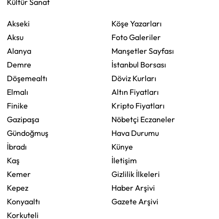
Kültür Sanat
Akseki
Köşe Yazarları
Aksu
Foto Galeriler
Alanya
Manşetler Sayfası
Demre
İstanbul Borsası
Döşemealtı
Döviz Kurları
Elmalı
Altın Fiyatları
Finike
Kripto Fiyatları
Gazipaşa
Nöbetçi Eczaneler
Gündoğmuş
Hava Durumu
İbradı
Künye
Kaş
İletişim
Kemer
Gizlilik İlkeleri
Kepez
Haber Arşivi
Konyaaltı
Gazete Arşivi
Korkuteli