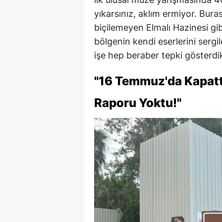
yıkarsınız, aklım ermiyor. Bur
biçilemeyen Elmalı Hazinesi gib
bölgenin kendi eserlerini sergil
işe hep beraber tepki gösterdik
"16 Temmuz'da Kapatt
Raporu Yoktu!"