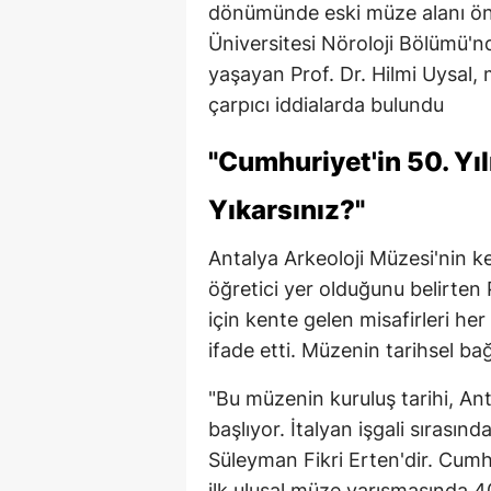
dönümünde eski müze alanı önü
Üniversitesi Nöroloji Bölümü'n
yaşayan Prof. Dr. Hilmi Uysal,
çarpıcı iddialarda bulundu
"Cumhuriyet'in 50. Yıl
Yıkarsınız?"
Antalya Arkeoloji Müzesi'nin ke
öğretici yer olduğunu belirten P
için kente gelen misafirleri he
ifade etti. Müzenin tarihsel ba
"Bu müzenin kuruluş tarihi, Anta
başlıyor. İtalyan işgali sırası
Süleyman Fikri Erten'dir. Cumhu
ilk ulusal müze yarışmasında 40