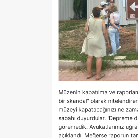
Müzenin kapatılma ve raporlama
bir skandal" olarak nitelendire
müzeyi kapatacağınızı ne za
sabahı duyurdular. 'Depreme d
göremedik. Avukatlarımız uğraş
açıklandı. Meğerse raporun t