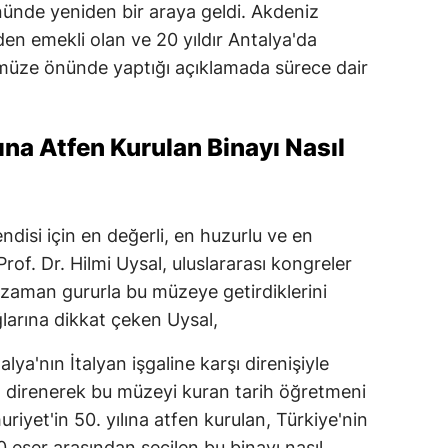
nde yeniden bir araya geldi. Akdeniz
den emekli olan ve 20 yıldır Antalya'da
 müze önünde yaptığı açıklamada sürece dair
ına Atfen Kurulan Binayı Nasıl
ndisi için en değerli, en huzurlu ve en
rof. Dr. Hilmi Uysal, uluslararası kongreler
r zaman gururla bu müzeye getirdiklerini
ğlarına dikkat çeken Uysal,
lya'nın İtalyan işgaline karşı direnişiyle
nda direnerek bu müzeyi kuran tarih öğretmeni
riyet'in 50. yılına atfen kurulan, Türkiye'nin
 eser arasından seçilen bu binayı nasıl