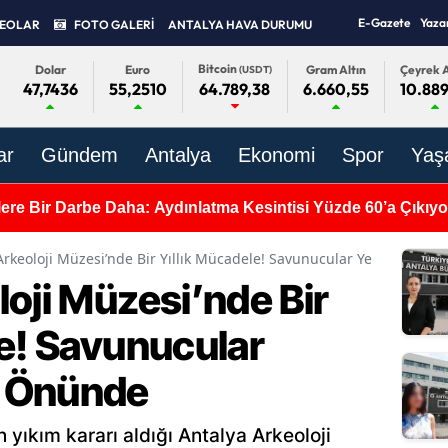
E-Gazete
Yaza
DEOLAR
FOTO GALERİ
ANTALYA HAVA DURUMU
Bitcoin
Dolar
Euro
Gram Altın
Çeyrek A
(USDT)
47,7436
55,2510
6.660,55
10.889
64.789,38
ar
Gündem
Antalya
Ekonomi
Spor
Yaş
ere Bir Darbe Daha: Aydınlatma Kesintisi Yüzde 60’a Çıkıyo
Arkeoloji Müzesi’nde Bir Yıllık Mücadele! Savunucular Yeniden Mü
oji Müzesi’nde Bir
le! Savunucular
 Önünde
n yıkım kararı aldığı Antalya Arkeoloji