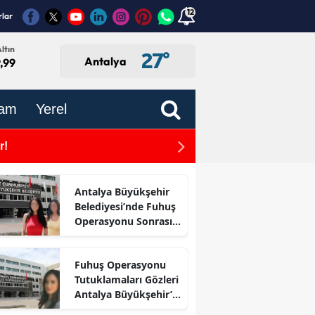
12
rlar
ltın
27
°
Antalya
,99
am
Yerel
r!
Gaziantep Nurdağı'nda 4
ze Önünde
Antalya Büyükşehir
Belediyesi’nde Fuhuş
Operasyonu Sonrası
İlk Adım
Fuhuş Operasyonu
Tutuklamaları Gözleri
Antalya Büyükşehir’e
Çevirdi