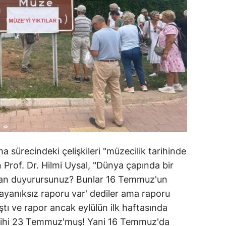
 sürecindeki çelişkileri "müzecilik tarihinde
n Prof. Dr. Hilmi Uysal, "Dünya çapında bir
man duyurursunuz? Bunlar 16 Temmuz'un
ayanıksız raporu var' dediler ama raporu
tı ve rapor ancak eylülün ilk haftasında
arihi 23 Temmuz'muş! Yani 16 Temmuz'da