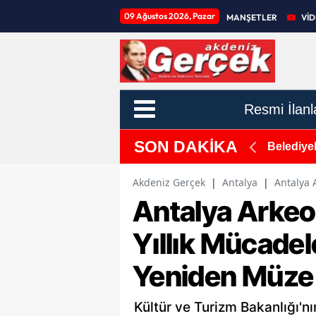
09 Ağustos 2026, Pazar
MANŞETLER
Vİ
Resmi İlanl
SON DAKİKA
dı, Yangın Kontrol Altına Alındı
Belediyel
Akdeniz Gerçek
|
Antalya
|
Antalya 
Antalya Arkeol
Yıllık Mücade
Yeniden Müze
Kültür ve Turizm Bakanlığı'nı