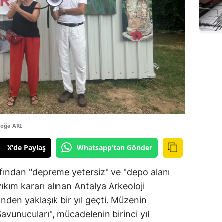
oğa ARI
X'de Paylaş
Whatsapp'tan Gönder
afından "depreme yetersiz" ve "depo alanı
ıkım kararı alınan Antalya Arkeoloji
nden yaklaşık bir yıl geçti. Müzenin
avunucuları", mücadelenin birinci yıl