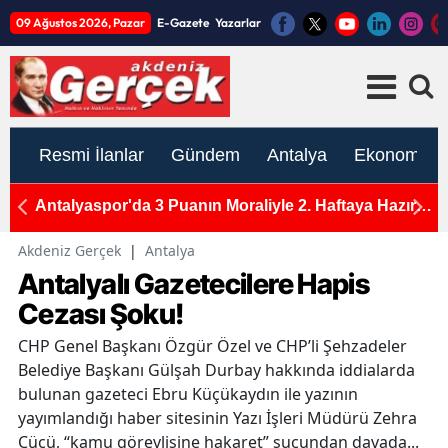
09 Ağustos 2026, Pazar
E-Gazete
Yazarlar
Resmi İlanlar
Gündem
Antalya
Ekonomi
kranı
Antalyaspor'da 3 Puanın Moraliyle 2. Haftaya Hazırlık
A
Başladı: Korkmaz Yönetiminde 2 Grup Çalıştı
B
Akdeniz Gerçek
|
Antalya
Antalyalı Gazetecilere Hapis
Cezası Şoku!
CHP Genel Başkanı Özgür Özel ve CHP’li Şehzadeler
Belediye Başkanı Gülşah Durbay hakkında iddialarda
bulunan gazeteci Ebru Küçükaydın ile yazının
yayımlandığı haber sitesinin Yazı İşleri Müdürü Zehra
Cücü, “kamu görevlisine hakaret” suçundan davada...