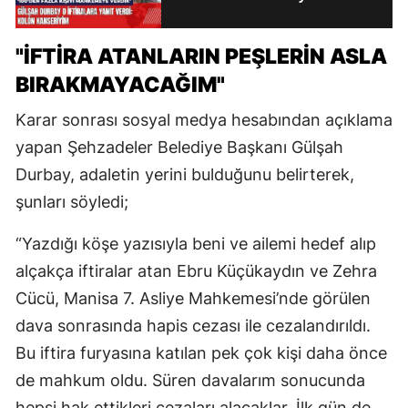
"İFTİRA ATANLARIN PEŞLERİN ASLA
BIRAKMAYACAĞIM"
Karar sonrası sosyal medya hesabından açıklama
yapan Şehzadeler Belediye Başkanı Gülşah
Durbay, adaletin yerini bulduğunu belirterek,
şunları söyledi;
“Yazdığı köşe yazısıyla beni ve ailemi hedef alıp
alçakça iftiralar atan Ebru Küçükaydın ve Zehra
Cücü, Manisa 7. Asliye Mahkemesi’nde görülen
dava sonrasında hapis cezası ile cezalandırıldı.
Bu iftira furyasına katılan pek çok kişi daha önce
de mahkum oldu. Süren davalarım sonucunda
hepsi hak ettikleri cezaları alacaklar. İlk gün de