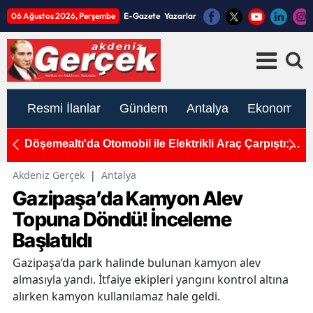
06 Ağustos 2026, Perşembe
E-Gazete
Yazarlar
Resmi İlanlar
Gündem
Antalya
Ekonomi
Döşemealtı'da Otomobil ile Elektrikli Araç Çarpıştı: 2
CH
Yaralı
De
Akdeniz Gerçek
|
Antalya
Gazipaşa’da Kamyon Alev
Topuna Döndü! İnceleme
Başlatıldı
Gazipaşa’da park halinde bulunan kamyon alev
almasıyla yandı. İtfaiye ekipleri yangını kontrol altına
alırken kamyon kullanılamaz hale geldi.