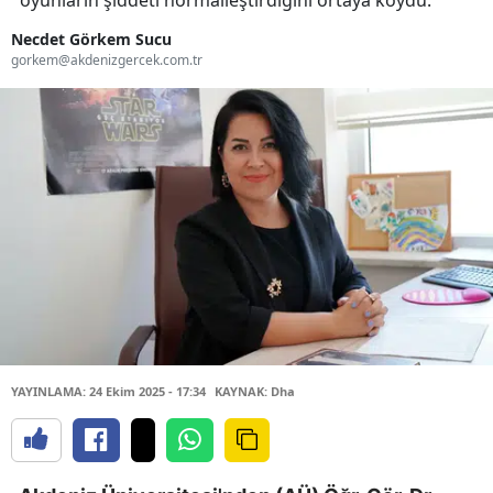
oyunların şiddeti normalleştirdiğini ortaya koydu.
Necdet Görkem Sucu
gorkem@akdenizgercek.com.tr
YAYINLAMA: 24 Ekim 2025 - 17:34
KAYNAK: Dha