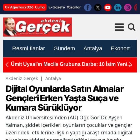
07 Ağustos 2026, Cuma
E-Gazete
Yazarlar
Resmi İlanlar
Gündem
Antalya
Ekonomi
tı:
Ümit Uysal'ın Meclis Grubuna Darbe: 10 İsim Yeni
A
Parti'de
S
Akdeniz Gerçek
|
Antalya
Dijital Oyunlarda Satın Almalar
Gençleri Erken Yaşta Suça ve
Kumara Sürüklüyor
Akdeniz Üniversitesi'nden (AÜ) Öğr. Gör. Dr. Ayşen
Yalman, şiddet içerikleri oyunların çocuklar ve gençler
üzerindeki etkilerine ilişkin yaptığı araştırmada digital