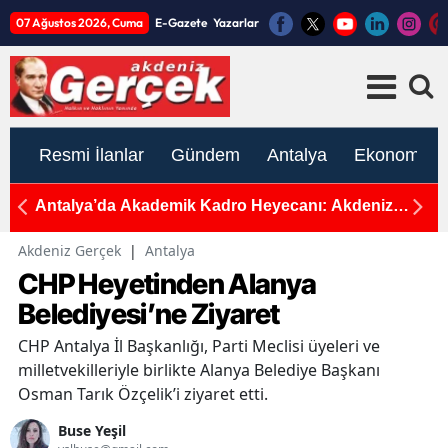
07 Ağustos 2026, Cuma
E-Gazete
Yazarlar
Resmi İlanlar
Gündem
Antalya
Ekonomi
: 1
Antalya’da Akademik Kadro Heyecanı: Akdeniz
TB
Üniversitesi Yeni Akademisyenler Arıyor
Ant
Akdeniz Gerçek
|
Antalya
CHP Heyetinden Alanya
Belediyesi’ne Ziyaret
CHP Antalya İl Başkanlığı, Parti Meclisi üyeleri ve
milletvekilleriyle birlikte Alanya Belediye Başkanı
Osman Tarık Özçelik’i ziyaret etti.
Buse Yeşil