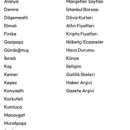
Alanya
Manşetler Sayfası
Demre
İstanbul Borsası
Döşemealtı
Döviz Kurları
Elmalı
Altın Fiyatları
Finike
Kripto Fiyatları
Gazipaşa
Nöbetçi Eczaneler
Gündoğmuş
Hava Durumu
İbradı
Künye
Kaş
İletişim
Kemer
Gizlilik İlkeleri
Kepez
Haber Arşivi
Konyaaltı
Gazete Arşivi
Korkuteli
Kumluca
Manavgat
Muratpaşa