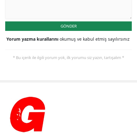
GÖNDER
Yorum yazma kurallarını
okumuş ve kabul etmiş sayılırsınız
* Bu içerik ile ilgili yorum yok, ilk yorumu siz yazın, tartışalım *