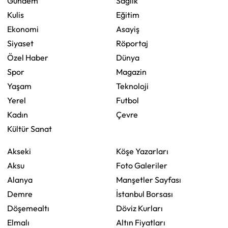
Gündem
Sağlık
Kulis
Eğitim
Ekonomi
Asayiş
Siyaset
Röportaj
Özel Haber
Dünya
Spor
Magazin
Yaşam
Teknoloji
Yerel
Futbol
Kadın
Çevre
Kültür Sanat
Akseki
Köşe Yazarları
Aksu
Foto Galeriler
Alanya
Manşetler Sayfası
Demre
İstanbul Borsası
Döşemealtı
Döviz Kurları
Elmalı
Altın Fiyatları