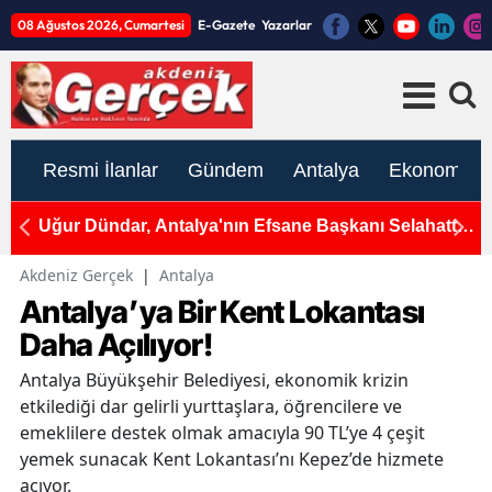
08 Ağustos 2026, Cumartesi
E-Gazete
Yazarlar
Resmi İlanlar
Gündem
Antalya
Ekonomi
a
Uğur Dündar, Antalya'nın Efsane Başkanı Selahattin
Y
Tonguç'u Andı: "Efsane Belediye Başkanı Olmak
Ür
Çok mu Zor?"
Akdeniz Gerçek
|
Antalya
Antalya’ya Bir Kent Lokantası
Daha Açılıyor!
Antalya Büyükşehir Belediyesi, ekonomik krizin
etkilediği dar gelirli yurttaşlara, öğrencilere ve
emeklilere destek olmak amacıyla 90 TL’ye 4 çeşit
yemek sunacak Kent Lokantası’nı Kepez’de hizmete
açıyor.