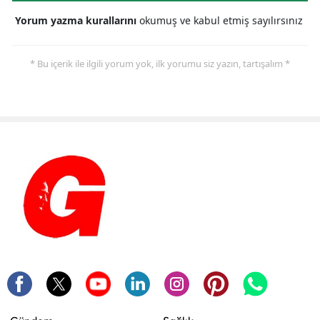
Yorum yazma kurallarını
okumuş ve kabul etmiş sayılırsınız
* Bu içerik ile ilgili yorum yok, ilk yorumu siz yazın, tartışalım *