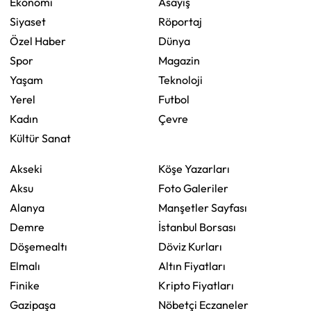
Ekonomi
Asayiş
Siyaset
Röportaj
Özel Haber
Dünya
Spor
Magazin
Yaşam
Teknoloji
Yerel
Futbol
Kadın
Çevre
Kültür Sanat
Akseki
Köşe Yazarları
Aksu
Foto Galeriler
Alanya
Manşetler Sayfası
Demre
İstanbul Borsası
Döşemealtı
Döviz Kurları
Elmalı
Altın Fiyatları
Finike
Kripto Fiyatları
Gazipaşa
Nöbetçi Eczaneler