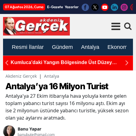
07 Ağustos 2026, Cuma
E-Gazete
Yazarlar
Resmi İlanlar
Gündem
Antalya
Ekonomi
Döşemealtı'da Otomobil ile Elektrikli Araç Çarpıştı: 2
CH
Yaralı
De
Akdeniz Gerçek
|
Antalya
Antalya’ya 16 Milyon Turist
Antalya'ya 27 Ekim itibarıyla hava yoluyla kente gelen
toplam yabancı turist sayısı 16 milyonu aştı. Ekim ayı
ise 2 milyonun üstünde yabancı turistle, yüksek sezon
olan yaz aylarını aratmadı.
Banu Yapar
banubute@gmail.com