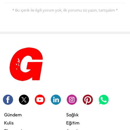
* Bu içerik ile ilgili yorum yok, ilk yorumu siz yazın, tartışalım *
Gündem
Sağlık
Kulis
Eğitim