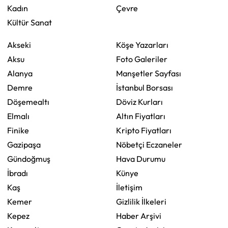
Kadın
Çevre
Kültür Sanat
Akseki
Köşe Yazarları
Aksu
Foto Galeriler
Alanya
Manşetler Sayfası
Demre
İstanbul Borsası
Döşemealtı
Döviz Kurları
Elmalı
Altın Fiyatları
Finike
Kripto Fiyatları
Gazipaşa
Nöbetçi Eczaneler
Gündoğmuş
Hava Durumu
İbradı
Künye
Kaş
İletişim
Kemer
Gizlilik İlkeleri
Kepez
Haber Arşivi