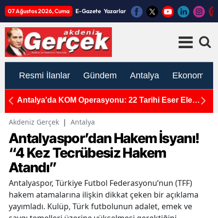
07 Ağustos 2026, Cuma
E-Gazete
Yazarlar
Resmi İlanlar
Gündem
Antalya
Ekonomi
nı
Antalya'da KOM Operasyonu: 22 Tarihi Eser Ele
K
Geçirildi
Y
Akdeniz Gerçek
|
Antalya
Antalyaspor’dan Hakem İsyanı!
“4 Kez Tecrübesiz Hakem
Atandı”
Antalyaspor, Türkiye Futbol Federasyonu’nun (TFF)
hakem atamalarına ilişkin dikkat çeken bir açıklama
yayımladı. Kulüp, Türk futbolunun adalet, emek ve