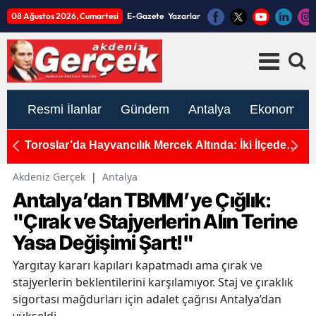
08 Ağustos 2026, Cumartesi
E-Gazete
Yazarlar
Resmi İlanlar
Gündem
Antalya
Ekonomi
ti
Toroslar’da Hayvancılık Mercek Altında: İki İlçede
A
Kapsamlı Saha Çalışması
Ça
De
Akdeniz Gerçek
|
Antalya
Antalya’dan TBMM’ye Çığlık:
"Çırak ve Stajyerlerin Alın Terine
Yasa Değişimi Şart!"
Yargıtay kararı kapıları kapatmadı ama çırak ve
stajyerlerin beklentilerini karşılamıyor. Staj ve çıraklık
sigortası mağdurları için adalet çağrısı Antalya’dan