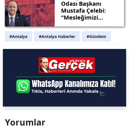
Odası Başkanı
Mustafa Çelebi:
“Mesleğimizi
Küçümsemek
Kimsenin Haddine
#Antalya
#Antalya Haberler
#Gündem
Değil ”
Yorumlar