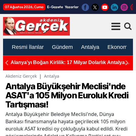
07 Ağustos 2026, Cuma
E-Gazete
Yazarlar
Resmi İlanlar
Gündem
Antalya
Ekonomi
ya
11 Yaşındaki Kerem Umut Bekliyor: "Ben de
Ma
Koşmak İstiyorum..."
Ya
Akdeniz Gerçek
|
Antalya
Antalya Büyükşehir Meclisi'nde
ASAT'a 105 Milyon Euroluk Kredi
Tartışması!
Antalya Büyükşehir Belediye Meclisi'nde, Dünya
Bankası finansmanıyla hayata geçirilecek 105 milyon
euroluk ASAT kredisi oy çokluğuyla kabul edildi. Kredi