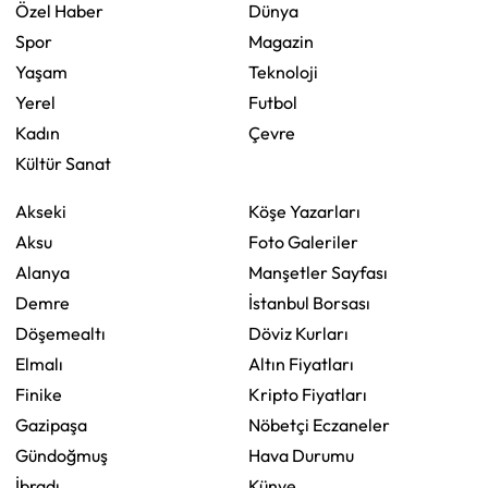
Özel Haber
Dünya
Spor
Magazin
Yaşam
Teknoloji
Yerel
Futbol
Kadın
Çevre
Kültür Sanat
Akseki
Köşe Yazarları
Aksu
Foto Galeriler
Alanya
Manşetler Sayfası
Demre
İstanbul Borsası
Döşemealtı
Döviz Kurları
Elmalı
Altın Fiyatları
Finike
Kripto Fiyatları
Gazipaşa
Nöbetçi Eczaneler
Gündoğmuş
Hava Durumu
İbradı
Künye