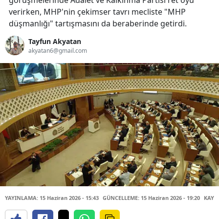
görüşmelerinde Adalet ve Kalkınma Partisi ret oyu
verirken, MHP'nin çekimser tavrı mecliste "MHP
düşmanlığı" tartışmasını da beraberinde getirdi.
Tayfun Akyatan
akyatan6@gmail.com
YAYINLAMA: 15 Haziran 2026 - 15:43
GÜNCELLEME: 15 Haziran 2026 - 19:20
KAYN