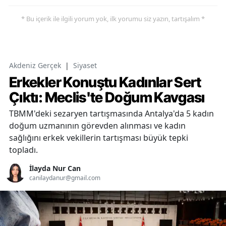
* Bu içerik ile ilgili yorum yok, ilk yorumu siz yazın, tartışalım *
Akdeniz Gerçek
|
Siyaset
Erkekler Konuştu Kadınlar Sert
Çıktı: Meclis'te Doğum Kavgası
TBMM'deki sezaryen tartışmasında Antalya'da 5 kadın
doğum uzmanının görevden alınması ve kadın
sağlığını erkek vekillerin tartışması büyük tepki
topladı.
İlayda Nur Can
canilaydanur@gmail.com