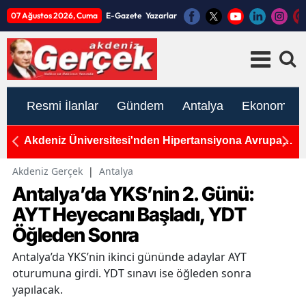
07 Ağustos 2026, Cuma
E-Gazete
Yazarlar
Resmi İlanlar
Gündem
Antalya
Ekonomi
alı
Akdeniz Üniversitesi'nden Hipertansiyona Avrupa
A
Patenti: Uluslararası Tıp Başarısı
V
Akdeniz Gerçek
|
Antalya
Antalya’da YKS’nin 2. Günü:
AYT Heyecanı Başladı, YDT
Öğleden Sonra
Antalya’da YKS’nin ikinci gününde adaylar AYT
oturumuna girdi. YDT sınavı ise öğleden sonra
yapılacak.