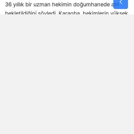
36 yıllık bir uzman hekimin doğumhanede atıl
bekletildiğini söyledi. Karaoba, hekimlerin yüksek
tazminat davaları ve idari baskılar altında
ezildiğini vurgulayarak iktidara, hekimlerin ve
kadınların bedeninden ellerini çekmesi çağrısında
bulundu.
Kadın Doğumunu Erkek Vekiller