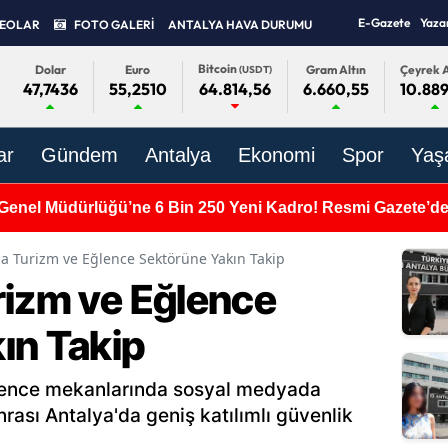
E-Gazete
Yaza
DEOLAR
FOTO GALERİ
ANTALYA HAVA DURUMU
Bitcoin
Dolar
Euro
Gram Altın
Çeyrek A
(USDT)
47,7436
55,2510
6.660,55
10.889
64.814,56
ar
Gündem
Antalya
Ekonomi
Spor
Yaş
Genel Müdürlüğü’ne 6 Bin 250 Yeni Kadro! Resmi Gazete’de
da Turizm ve Eğlence Sektörüne Yakın Takip
rizm ve Eğlence
ın Takip
lence mekanlarında sosyal medyada
rası Antalya'da geniş katılımlı güvenlik