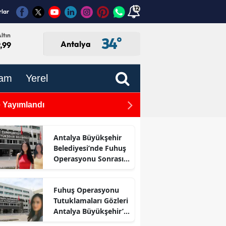
12
rlar
ltın
34
°
Antalya
,99
am
Yerel
 Yayımlandı
Minikler Direksiyon Başına 
Antalya Büyükşehir
Belediyesi’nde Fuhuş
Operasyonu Sonrası
İlk Adım
Fuhuş Operasyonu
Tutuklamaları Gözleri
Antalya Büyükşehir’e
Çevirdi