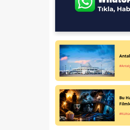
Antal
#Antal
Bu Ha
Filml
#Kültü