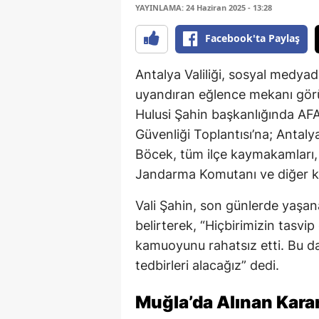
YAYINLAMA: 24 Haziran 2025 - 13:28
Facebook'ta Paylaş
Antalya Valiliği, sosyal medy
uyandıran eğlence mekanı görün
Hulusi Şahin başkanlığında AF
Güvenliği Toplantısı’na; Antal
Böcek, tüm ilçe kaymakamları, 
Jandarma Komutanı ve diğer kur
Vali Şahin, son günlerde yaşan
belirterek, “Hiçbirimizin tasv
kamuoyunu rahatsız etti. Bu da
tedbirleri alacağız” dedi.
Muğla’da Alınan Kara