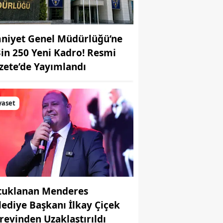
niyet Genel Müdürlüğü’ne
Bin 250 Yeni Kadro! Resmi
zete’de Yayımlandı
yaset
tuklanan Menderes
lediye Başkanı İlkay Çiçek
revinden Uzaklaştırıldı