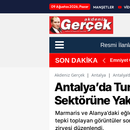
09 Ağustos 2026, Pazar
MANŞETLER
Vİ
Resmi İlanl
SON DAKİKA
adı
Emniyet 
Akdeniz Gerçek
|
Antalya
|
Antalya’
Antalya’da Tu
Sektörüne Yak
Marmaris ve Alanya’daki eğ
tepki toplayan görüntüler son
zirvesi düzenlendi.