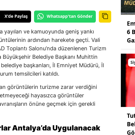
X'de Paylaş
Whatsapp'tan Gönder
Em
6 
ada yayılan ve kamuoyunda geniş yankı
Ga
tülerinin ardından harekete geçti. Vali
AD Toplantı Salonu’nda düzenlenen Turizm
ya Büyükşehir Belediye Başkanı Muhittin
Si
belediye başkanları, İl Emniyet Müdürü, İl
um temsilcileri katıldı.
an görüntülerin turizme zarar verdiğini
ip etmeyeceği hayasızca görüntüler
vranışların önüne geçmek için gerekli
Tu
Be
rlar Antalya’da Uygulanacak
Gö