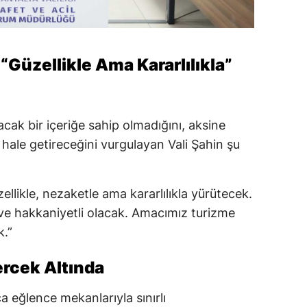
Güzellikle Ama Kararlılıkla”
cak bir içeriğe sahip olmadığını, aksine
hale getireceğini vurgulayan Vali Şahin şu
ellikle, nezaketle ama kararlılıkla yürütecek.
i ve hakkaniyetli olacak. Amacımız turizme
k.”
rcek Altında
ca eğlence mekanlarıyla sınırlı