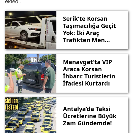
ekledi.
Serik'te Korsan
Taşımacılığa Geçit
Yok: İki Araç
Trafikten Men
Edildi
Manavgat'ta VIP
Araca Korsan
İhbarı: Turistlerin
İfadesi Kurtardı
Antalya’da Taksi
Ücretlerine Büyük
Zam Gündemde!