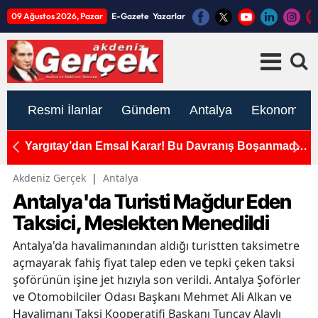
09 Ağustos 2026, Pazar
E-Gazete
Yazarlar
Resmi İlanlar
Gündem
Antalya
Ekonomi
ını
Yargıtay’dan Emsal Karar! Bu Davranış Boşanmada
A
Tam Kusur Sayıldı
Y
Akdeniz Gerçek
|
Antalya
Antalya'da Turisti Mağdur Eden
Taksici, Meslekten Menedildi
Antalya'da havalimanından aldığı turistten taksimetre
açmayarak fahiş fiyat talep eden ve tepki çeken taksi
şoförünün işine jet hızıyla son verildi. Antalya Şoförler
ve Otomobilciler Odası Başkanı Mehmet Ali Alkan ve
Havalimanı Taksi Kooperatifi Başkanı Tuncay Alaylı