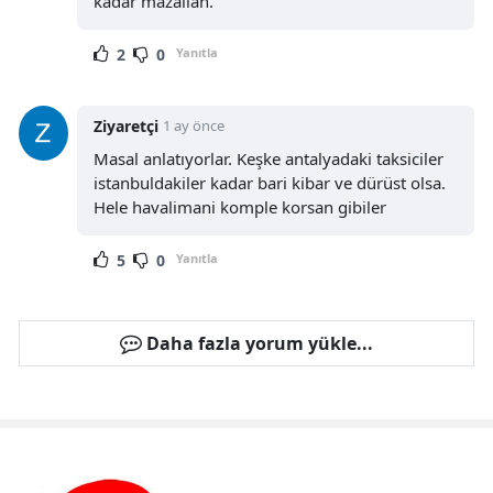
kadar mazallah.
2
0
Yanıtla
Ziyaretçi
1 ay önce
Masal anlatıyorlar. Keşke antalyadaki taksiciler
istanbuldakiler kadar bari kibar ve dürüst olsa.
Hele havalimani komple korsan gibiler
5
0
Yanıtla
Daha fazla yorum yükle...