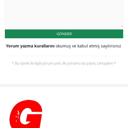
GÖNDER
Yorum yazma kurallarını
okumuş ve kabul etmiş sayılırsınız
* Bu içerik ile ilgili yorum yok, ilk yorumu siz yazın, tartışalım *