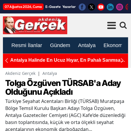
07 Ağustos 2026, Cuma
E-Gazete
Yazarlar
Resmi İlanlar
Gündem
Antalya
Ekonomi
e
Antalya Halinde En Ucuz Hıyar, En Pahalı Sarımsak
A
ve Yeşil Soğan
Ç
Akdeniz Gerçek
|
Antalya
Tolga Özgüven TÜRSAB'a Aday
Olduğunu Açıkladı
Türkiye Seyahat Acentaları Birliği (TÜRSAB) Muratpaşa
Bölge Temsil Kurulu Başkan Adayı Tolga Özgüven,
Antalya Gazeteciler Cemiyeti (AGC) Kafe’de düzenlediği
basın toplantısında, küçük ve orta ölçekli seyahat
acentalarının ekonomik darboğazdan...