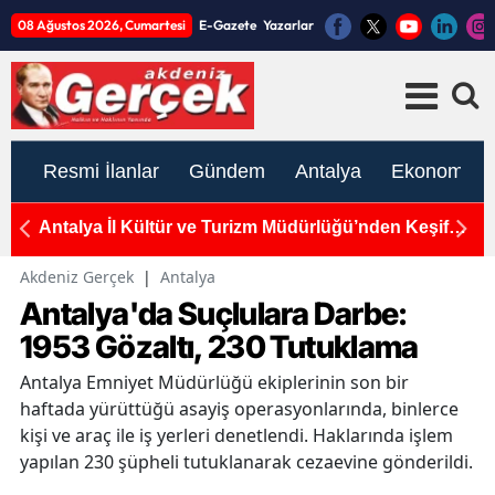
08 Ağustos 2026, Cumartesi
E-Gazete
Yazarlar
Resmi İlanlar
Gündem
Antalya
Ekonomi
de
Antalya İl Kültür ve Turizm Müdürlüğü’nden Keşif
A
Çağrısı: "İnsanlık Tarihinin İzleri, Karain’in
"
Derinliklerinde Saklı"
Akdeniz Gerçek
|
Antalya
Antalya'da Suçlulara Darbe:
1953 Gözaltı, 230 Tutuklama
Antalya Emniyet Müdürlüğü ekiplerinin son bir
haftada yürüttüğü asayiş operasyonlarında, binlerce
kişi ve araç ile iş yerleri denetlendi. Haklarında işlem
yapılan 230 şüpheli tutuklanarak cezaevine gönderildi.