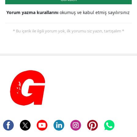
Yorum yazma kurallarını
okumuş ve kabul etmiş sayılırsınız
* Bu içerik ile ilgili yorum yok, ilk yorumu siz yazın, tartışalım *