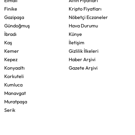
Elmalı
Altın Fiyatları
Finike
Kripto Fiyatları
Gazipaşa
Nöbetçi Eczaneler
Gündoğmuş
Hava Durumu
İbradı
Künye
Kaş
İletişim
Kemer
Gizlilik İlkeleri
Kepez
Haber Arşivi
Konyaaltı
Gazete Arşivi
Korkuteli
Kumluca
Manavgat
Muratpaşa
Serik