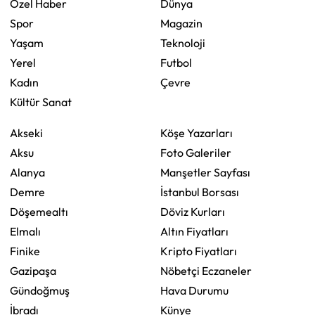
Özel Haber
Dünya
Spor
Magazin
Yaşam
Teknoloji
Yerel
Futbol
Kadın
Çevre
Kültür Sanat
Akseki
Köşe Yazarları
Aksu
Foto Galeriler
Alanya
Manşetler Sayfası
Demre
İstanbul Borsası
Döşemealtı
Döviz Kurları
Elmalı
Altın Fiyatları
Finike
Kripto Fiyatları
Gazipaşa
Nöbetçi Eczaneler
Gündoğmuş
Hava Durumu
İbradı
Künye