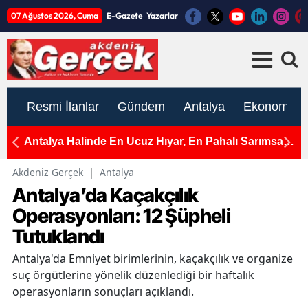
07 Ağustos 2026, Cuma
E-Gazete
Yazarlar
Resmi İlanlar
Gündem
Antalya
Ekonomi
e
Antalya Halinde En Ucuz Hıyar, En Pahalı Sarımsak
A
ve Yeşil Soğan
Ç
Akdeniz Gerçek
|
Antalya
Antalya’da Kaçakçılık
Operasyonları: 12 Şüpheli
Tutuklandı
Antalya'da Emniyet birimlerinin, kaçakçılık ve organize
suç örgütlerine yönelik düzenlediği bir haftalık
operasyonların sonuçları açıklandı.