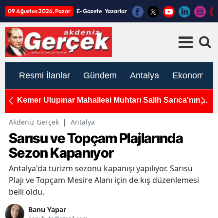
09 Ağustos 2026, Pazar
E-Gazete
Yazarlar
Resmi İlanlar
Gündem
Antalya
Ekonomi
ın
TÜRK-İŞ Antalya İl Başkanı Kayser'den İşçinin Vergi
A
Yükü Hafiflesin Çağrısı
Su
Akdeniz Gerçek
|
Antalya
Sarısu ve Topçam Plajlarında
Sezon Kapanıyor
Antalya'da turizm sezonu kapanışı yapılıyor. Sarısu
Plajı ve Topçam Mesire Alanı için de kış düzenlemesi
belli oldu.
Banu Yapar