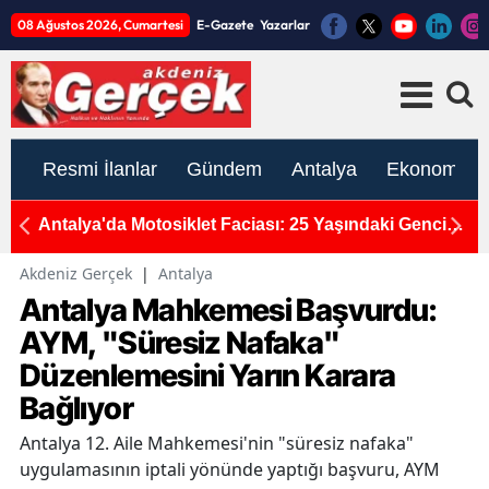
08 Ağustos 2026, Cumartesi
E-Gazete
Yazarlar
Resmi İlanlar
Gündem
Antalya
Ekonomi
Bin
Antalya'da Motosiklet Faciası: 25 Yaşındaki Gencin
A
Acı Sonu
H
Akdeniz Gerçek
|
Antalya
Antalya Mahkemesi Başvurdu:
AYM, "Süresiz Nafaka"
Düzenlemesini Yarın Karara
Bağlıyor
Antalya 12. Aile Mahkemesi'nin "süresiz nafaka"
uygulamasının iptali yönünde yaptığı başvuru, AYM