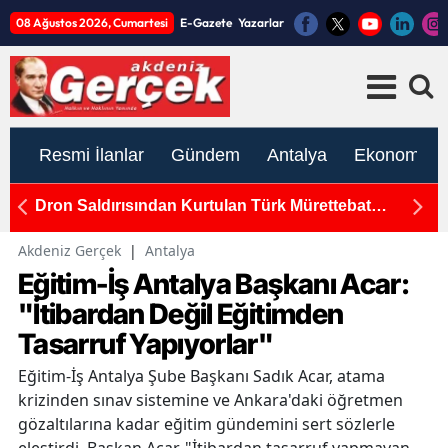
08 Ağustos 2026, Cumartesi
E-Gazete
Yazarlar
Resmi İlanlar
Gündem
Antalya
Ekonomi
tebat
Antalya-Kayseri Hızlı Tren Projesi'nde Yeni A
Ulaştırma Bakanı Uraloğlu Açıkladı
Akdeniz Gerçek
|
Antalya
Eğitim-İş Antalya Başkanı Acar:
"İtibardan Değil Eğitimden
Tasarruf Yapıyorlar"
Eğitim-İş Antalya Şube Başkanı Sadık Acar, atama
krizinden sınav sistemine ve Ankara'daki öğretmen
gözaltılarına kadar eğitim gündemini sert sözlerle