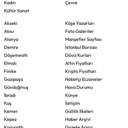
Kadın
Çevre
Kültür Sanat
Akseki
Köşe Yazarları
Aksu
Foto Galeriler
Alanya
Manşetler Sayfası
Demre
İstanbul Borsası
Döşemealtı
Döviz Kurları
Elmalı
Altın Fiyatları
Finike
Kripto Fiyatları
Gazipaşa
Nöbetçi Eczaneler
Gündoğmuş
Hava Durumu
İbradı
Künye
Kaş
İletişim
Kemer
Gizlilik İlkeleri
Kepez
Haber Arşivi
Konyaaltı
Gazete Arşivi