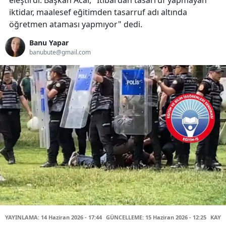
eleştirdi. Başkan Acar, "İtibardan tasarruf yapmayan
iktidar, maalesef eğitimden tasarruf adı altında
öğretmen ataması yapmıyor" dedi.
Banu Yapar
banubute@gmail.com
YAYINLAMA: 14 Haziran 2026 - 17:44
GÜNCELLEME: 15 Haziran 2026 - 12:25
KAYNA